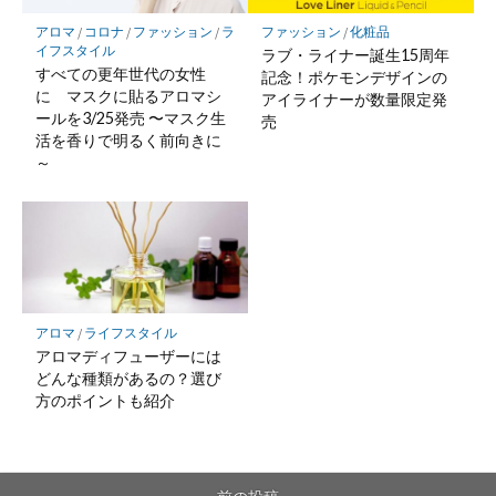
ファッション
/
化粧品
アロマ
/
コロナ
/
ファッション
/
ラ
イフスタイル
ラブ・ライナー誕生15周年
すべての更年世代の女性
記念！ポケモンデザインの
に マスクに貼るアロマシ
アイライナーが数量限定発
ールを3/25発売 〜マスク生
売
活を香りで明るく前向きに
～
アロマ
/
ライフスタイル
アロマディフューザーには
どんな種類があるの？選び
方のポイントも紹介