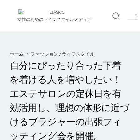
コ
ン
検
メ
テ
女性のためのライフスタイルメディア
索
ニ
ン
切
ュ
ツ
り
ー
へ
替
え
ス
ホーム
>
ファッション
/
ライフスタイル
キ
自分にぴったり合った下着
ッ
プ
を着ける人を増やしたい！
エステサロンの定休日を有
効活用し、理想の体形に近づ
けるブラジャーの出張フィ
ッティング会を開催。