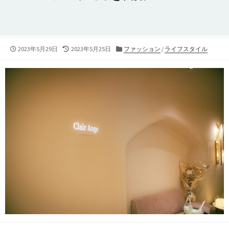
公
2023年5月29日
最
2023年5月25日
カ
ファッション
/
ライフスタイル
開
終
テ
日
更
ゴ
新
リ
日
ー