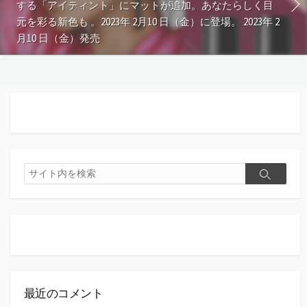
する「アイティント」にマットが追加。あなたらしく目
元を彩る新色も 。2023年 2月10 日（金）に登場。 2023年 2
月10 日（金）発売
検
検
索
索
最近のコメント