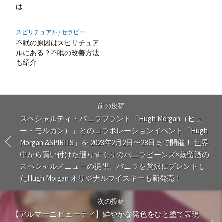
は
スピリチュアル
/
セラピー
不眠の原因はスピリチュア
ルにある？不眠の改善方法
も紹介
前の投稿
スペシャルティ・バニラブランド「Hugh Morgan（ヒュ
ー・モルガン）」とのコラボレーションイベント「Hugh
Morgan &SPIRITS」を 2023年2月2日〜28日まで開催！ 世界
中から買い付けた選りすぐりのバニラビーンズ×蒸留酒の
スペシャルメニューの提供。バニラを贅沢にブレンドし
たHugh Morgan オリジナルウイスキーも新発売！
次の投稿
【アルマーニ ビューティ】鮮やかな発色をひと塗で表現