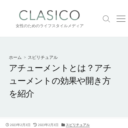
コ
ン
テ
検
メ
ン
女性のためのライフスタイルメディア
索
ニ
ツ
切
ュ
り
ー
へ
替
ス
え
キ
ホーム
>
スピリチュアル
ッ
アチューメントとは？アチ
プ
ューメントの効果や開き方
を紹介
公
最
カ
2023年2月3日
2023年2月3日
スピリチュアル