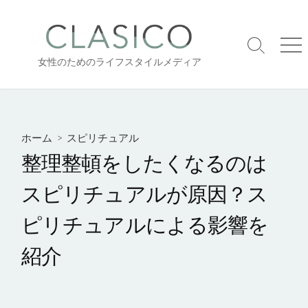
コ
ン
テ
検
メ
ン
女性のためのライフスタイルメディア
索
ニ
ツ
切
ュ
り
ー
へ
替
ス
え
キ
ホーム
>
スピリチュアル
ッ
整理整頓をしたくなるのは
プ
スピリチュアルが原因？ス
ピリチュアルによる影響を
紹介