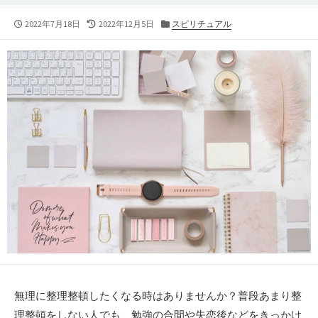
公
最
カ
2022年7月18日
2022年12月5日
スピリチュアル
開
終
テ
日
更
ゴ
新
リ
日
ー
無理に整理整頓したくなる時はありませんか？普段あまり整
理整頓をしない人でも、勉強の合間や失恋後などをきっかけ