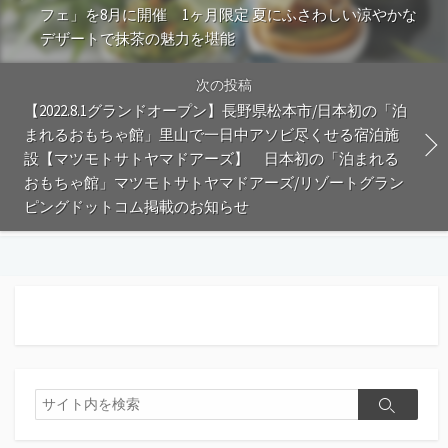
フェ」を8月に開催 1ヶ月限定 夏にふさわしい涼やかな
デザートで抹茶の魅力を堪能
次の投稿
【2022.8.1グランドオープン】長野県松本市/日本初の「泊
まれるおもちゃ館」里山で一日中アソビ尽くせる宿泊施
設【マツモトサトヤマドアーズ】 日本初の「泊まれる
おもちゃ館」マツモトサトヤマドアーズ/リゾートグラン
ピングドットコム掲載のお知らせ
検
検
索
索