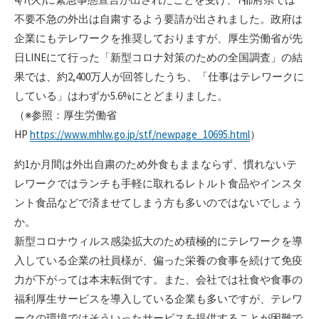
不要不急の外出は自粛するよう要請が出されました。政府は
企業にもテレワークを推奨しておりますが、厚生労働省が先
日LINEにて行った「新型コロナ対策のための全国調査」の結
果では、約2,400万人が回答したうち、「仕事はテレワークに
している」はわずか5.6%にとどまりました。
（※参照：厚生労働省
HP
https://www.mhlw.go.jp/stf/newpage_10695.html
）
約1か月間は外出自粛のため外食もままならず、慣れないテ
レワークではランチも手軽に取れるレトルト食品やインスタ
ント食品などで済ませてしまう方も多いのではないでしょう
か。
新型コロナウィルス感染拡大のため積極的にテレワークを導
入している企業の社員様が、偏った栄養の食事を続けて免疫
力が下がっては本末転倒です。また、会社では社食や食事の
福利厚生サービスを導入している企業も多いですが、テレワ
ークの環境ではそういったサービスを提供することが困難で