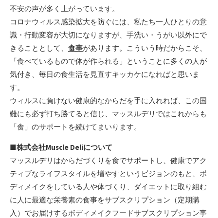
不安の声が多く上がっています。
コロナウィルス感染拡大を防ぐには、私たち一人ひとりの意
識・行動変容が大切になりますが、手洗い・うがい以外にで
きることとして、
食事
があります。こういう時だからこそ、
「食べているもので体が作られる」ということに多くの人が
気付き、毎日の食生活を見直すキッカケになればと思いま
す。
ウィルスに負けない健康的なからだを手に入れれば、この国
難にも必ず打ち勝てると信じ、マッスルデリではこれからも
「食」のサポートを続けてまいります。
■株式会社
Muscle Deliについて
マッスルデリはからだづくりを食でサポートし、健康でアク
ティブなライフスタイルを増やすというビジョンのもと、ボ
ディメイクをしている人や体づくり、ダイエットに取り組む
に人に最適な栄養素の食事をサブスクリプション（定期購
入）でお届けするボディメイクフードサブスクリプション事