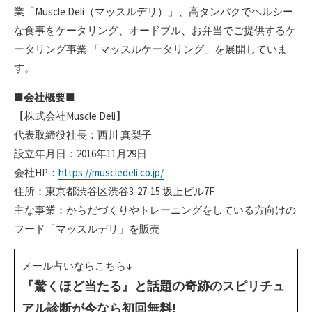
業「Muscle Deli（マッスルデリ）」、高タンパクでヘルシー
な食事をケータリング、オードブル、お弁当でご提供するケ
ータリング事業 「マッスルケータリング」を展開していま
す。
■
会社概要
■
【株式会社Muscle Deli】
代表取締役社長：西川 真梨子
設立年月日：2016年11月29日
会社HP：
https://muscledeli.co.jp/
住所：東京都渋谷区渋谷3-27-15 坂上ビル7F
主な事業：からだづくりやトレーニングをしている方向けの
フード「マッスルデリ」を販売
メール占いならこちら↓
『驚くほど当たる』と話題の奇跡のスピリチュ
アル診断が今なら初回無料!