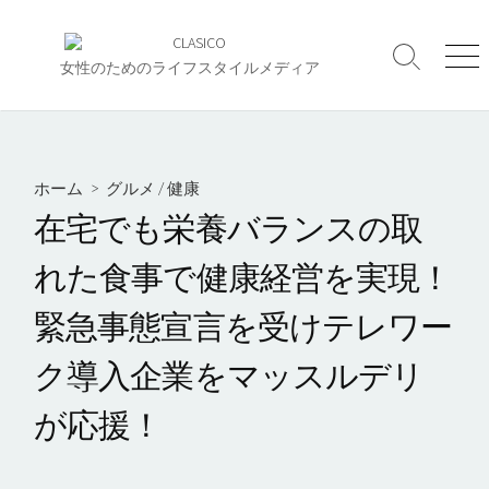
コ
ン
検
メ
テ
女性のためのライフスタイルメディア
索
ニ
ン
切
ュ
ツ
り
ー
へ
替
え
ス
ホーム
>
グルメ
/
健康
キ
在宅でも栄養バランスの取
ッ
プ
れた食事で健康経営を実現！
緊急事態宣言を受けテレワー
ク導入企業をマッスルデリ
が応援！