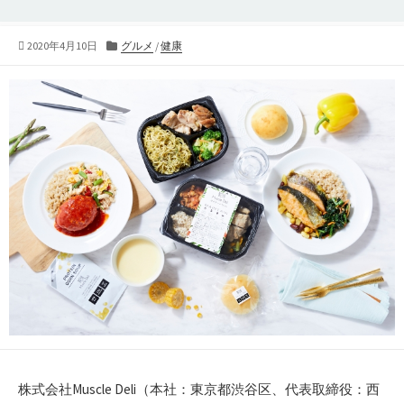
公
2020年4月10日
カ
グルメ
/
健康
開
テ
日
ゴ
リ
ー
株式会社Muscle Deli（本社：東京都渋谷区、代表取締役：西