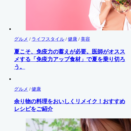
グルメ
/
ライフスタイル
/
健康
/
美容
夏こそ、免疫力の蓄えが必要。医師がオスス
メする「免疫力アップ食材」で夏を乗り切ろ
う。
グルメ
/
健康
余り物の料理をおいしくリメイク！おすすめ
レシピをご紹介