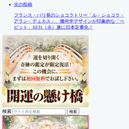
次の投稿
フランス・パリ発のショコラトリー「ル・ショコラ・
アラン・デュカス」、幾何学デザインが印象的な「ペ
ピット」10/31（火）遂に日本定番化！
検索
検索