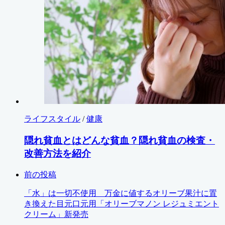
ライフスタイル
/
健康
隠れ貧血とはどんな貧血？隠れ貧血の検査・
改善方法を紹介
前の投稿
「水」は一切不使用 万金に値するオリーブ果汁に置
き換えた目元口元用「オリーブマノン レジュミエント
クリーム」新発売