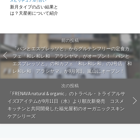
スピリチュアル
/
占い
新月タイプの占い結果と
は？天星術について紹介
前の投稿
「パンとエスプレッソと」からグルテンフリーの定食カ
フェ「和レ和レ和 アラシヤマ」がオープン！「パンと
エスプレッソと」の和カフェ「和レ和レ和」の2号店「和
レ和レ和 アラシヤマ」が9月9日、嵐山にオープン！
次の投稿
「FRENAVA natural & organic」のトラベル・トライアルサ
イズ3アイテムが9月11日（水）より順次新発売 コスメ
キッチンと共同開発した福光屋初のオーガニックスキン
ケアシリーズ