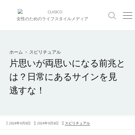
コ
ン
検
メ
テ
女性のためのライフスタイルメディア
索
ニ
ン
切
ュ
ツ
り
ー
へ
替
え
ス
ホーム
>
スピリチュアル
キ
片思いが両思いになる前兆と
ッ
プ
は？日常にあるサインを見
逃すな！
公
最
カ
2024年9月8日
2024年9月8日
スピリチュアル
開
終
テ
日
更
ゴ