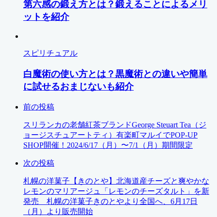
第六感の鍛え方とは？鍛えることによるメリ
ットを紹介
スピリチュアル
白魔術の使い方とは？黒魔術との違いや簡単
に試せるおまじないも紹介
前の投稿
スリランカの老舗紅茶ブランドGeorge Steuart Tea（ジ
ョージスチュアートティ）有楽町マルイでPOP-UP
SHOP開催！2024/6/17（月）〜7/1（月）期間限定
次の投稿
札幌の洋菓子【きのとや】北海道産チーズと爽やかな
レモンのマリアージュ「レモンのチーズタルト」を新
発売 札幌の洋菓子きのとやより全国へ、6月17日
（月）より販売開始