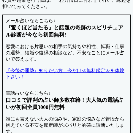
投資や起業を行う際は、一粒万倍日に合わせて行い、縁起を
担いでみてください。
メール占いならこちら↓
『驚くほど当たる』と話題の奇跡のスピリチュア
ル診断が今なら初回無料!
恋愛における片思いの相手の気持ちや相性、転職・仕事
の運勢、結婚や復縁の相談など、不安なことにメール占
いで答えます。
『今後の運勢』知りたい方！今だけ≪無料鑑定≫を体験
下さい！
電話占いならこちら↓
口コミで評判の占い師多数在籍！大人気の電話占
いが初回全員3000円無料
誰にも言えない大人の悩みや、家庭の悩みなど普段から
抱えている不安を鑑定師がズバリと的確に診断いたしま
す。