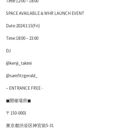
Time:12:00 – 18:00​
SPACE AVAILABLE＆WHR LAUNCH EVENT​
Date:2024.3.15(Fri)​
Time:18:00 – 23:00​
DJ​
@kenji_takimi​
@samfitzgerald_​
– ENTRANCE FREE -​
◼︎開催場所◼︎ ​
〒150-0001​
東京都渋谷区神宮前5-31 ​