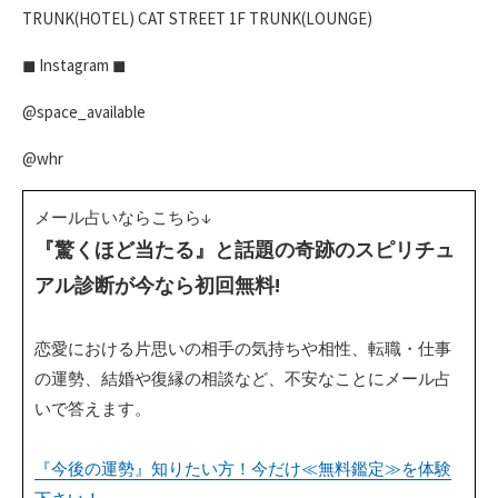
TRUNK(HOTEL) CAT STREET 1F TRUNK(LOUNGE)​
◼︎ Instagram ◼︎​
@space_available​
@whr​
メール占いならこちら↓
『驚くほど当たる』と話題の奇跡のスピリチュ
アル診断が今なら初回無料!
恋愛における片思いの相手の気持ちや相性、転職・仕事
の運勢、結婚や復縁の相談など、不安なことにメール占
いで答えます。
『今後の運勢』知りたい方！今だけ≪無料鑑定≫を体験