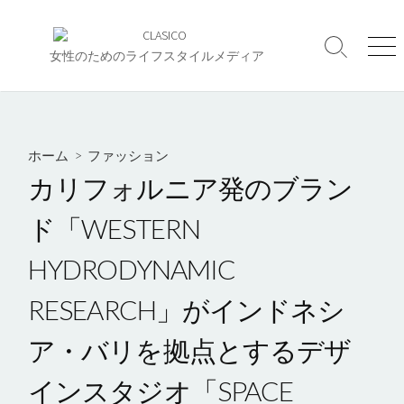
コ
ン
検
メ
テ
女性のためのライフスタイルメディア
索
ニ
ン
切
ュ
ツ
り
ー
へ
替
え
ス
ホーム
>
ファッション
キ
カリフォルニア発のブラン
ッ
プ
ド「WESTERN
HYDRODYNAMIC
RESEARCH」が​インドネシ
ア・バリを拠点とするデザ
インスタジオ「SPACE