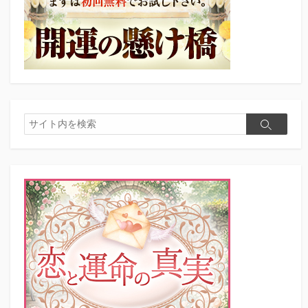
検
検
索
索