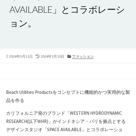
AVAILABLE」とコラボレーシ
ョン。​
公
2024年3月11日
最
2024年3月10日
カ
ファッション
開
終
テ
日
更
ゴ
新
リ
日
ー
Beach Utilities Productsをコンセプトに機能的かつ実用的な製
品を作る​
カリフォルニア発のブランド「WESTERN HYDRODYNAMIC
RESEARCH(以下WHR)」が​インドネシア・バリを拠点とする
デザインスタジオ「SPACE AVAILABLE」とコラボレーショ