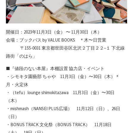
開催日：2023年11月3日（金） 〜 11月30日（木）
会場：ブックバス by VALUE BOOKS ＊木〜日営業
〒155-0031 東京都世田谷区北沢２丁目２２−１ 下北線
路街「のはら」
■『値段のない本屋』本棚設置 協力店・イベント
・シモキタ園藝部 ちゃや 11月3日（金）〜30日（木）＊
月・火定休
・（tefu）lounge shimokitazawa 11月3日（金）〜30日
（木）
・mishmash（NANSEI PLUS広場） 11月12日（日）、26日
（日）
・BONUS TRACK 文化祭（BONUS TRACK） 11月18日
（土）、19日（日）