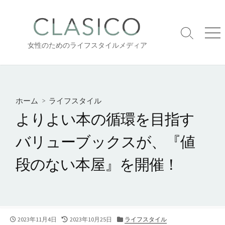
コ
ン
テ
検
メ
ン
女性のためのライフスタイルメディア
索
ニ
ツ
切
ュ
り
ー
へ
替
ス
え
キ
ホーム
>
ライフスタイル
ッ
よりよい本の循環を目指す
プ
バリューブックスが、『値
段のない本屋』を開催！
公
最
カ
2023年11月4日
2023年10月25日
ライフスタイル