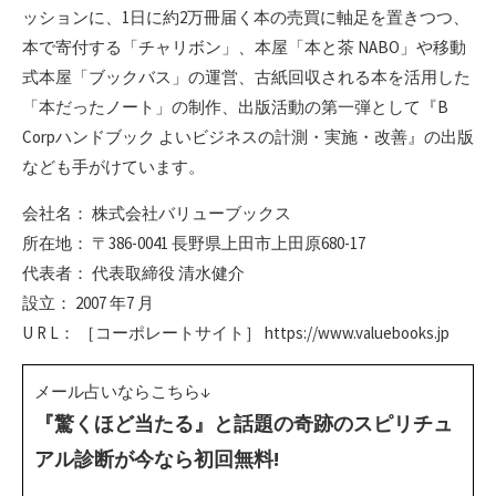
ッションに、1日に約2万冊届く本の売買に軸足を置きつつ、
本で寄付する「チャリボン」、本屋「本と茶 NABO」や移動
式本屋「ブックバス」の運営、古紙回収される本を活用した
「本だったノート」の制作、出版活動の第一弾として『B
Corpハンドブック よいビジネスの計測・実施・改善』の出版
なども手がけています。
会社名： 株式会社バリューブックス
所在地： 〒386-0041 ⻑野県上⽥市上⽥原680-17
代表者： 代表取締役 清水健介
設⽴： 2007 年7 ⽉
U R L： ［コーポレートサイト］ https://www.valuebooks.jp
メール占いならこちら↓
『驚くほど当たる』と話題の奇跡のスピリチュ
アル診断が今なら初回無料!