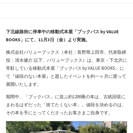
開
終
テ
日
更
ゴ
新
リ
日
ー
下北線路街に停車中の移動式本屋「ブックバス by VALUE
BOOKS」にて、11月3日（金）より実施。
株式会社バリューブックス（本社：長野県上田市、代表取締
役：清水健介 以下、バリューブックス）は、東京・下北沢に
常駐している移動式本屋「ブックバス by VALUE BOOKS」に
て『値段のない本屋』と題したイベントを約一ヶ月に渡って
展開いたします。
期間中、「ブックバス」に並ぶ約1200冊の本は、古紙回収に
まわるはずだった「捨てたくない本」。値段を決めるのは、
その本を手にとってくださったお客さまご自身です。