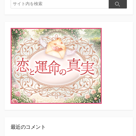
検
検
索
索
最近のコメント