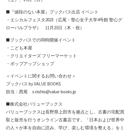
■『値段のない本屋』ブックバス出店 イベント
・エシカルフェスタ2023（広尾・聖心女子大学4号館 聖心グ
ローバルプラザ） 11月23日（木・祝）
■ブックバスでの同時開催イベント
・こども本屋
・クリエイターズ フリーマーケット
・ポップアップショップ
＜イベントに関するお問い合わせ＞
ブックバス by VALUE BOOKS
担当：西尾 s.nishio@value-books.jp
■株式会社バリューブックス
バリューブックスは長野県上田市を拠点とし、古書の宅配買
取と販売を行うオンライン古書店です。「日本および世界中
の人々が本を自由に読み、学び、楽しむ環境を整える」をミ