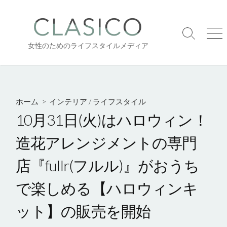
コ
ン
テ
検
メ
ン
女性のためのライフスタイルメディア
索
ニ
ツ
切
ュ
り
ー
へ
替
ス
え
キ
ホーム
>
インテリア
/
ライフスタイル
ッ
10月31日(火)はハロウィン！
プ
造花アレンジメントの専門
店『fullr(フルル)』がおうち
で楽しめる【ハロウィンキ
ット】の販売を開始