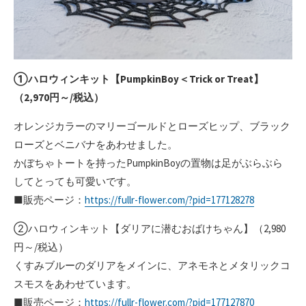
①ハロウィンキット【PumpkinBoy＜Trick or Treat】
（2,970円～/税込）
オレンジカラーのマリーゴールドとローズヒップ、ブラック
ローズとベニバナをあわせました。
かぼちゃトートを持ったPumpkinBoyの置物は足がぶらぶら
してとっても可愛いです。
■販売ページ：
https://fullr-flower.com/?pid=177128278
②ハロウィンキット【ダリアに潜むおばけちゃん】（2,980
円～/税込）
くすみブルーのダリアをメインに、アネモネとメタリックコ
スモスをあわせています。
■販売ページ：
https://fullr-flower.com/?pid=177127870