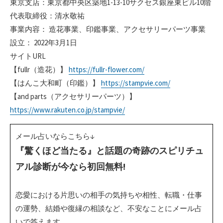
東京支店：東京都中央区築地1-13-10サクセス銀座東ビル10階
代表取締役：清水敬祐
事業内容： 造花事業、印鑑事業、アクセサリーパーツ事業
設立： 2022年3月1日
サイトURL
【fullr（造花）】
https://fullr-flower.com/
【はんこ大和町（印鑑）】
https://stampvie.com/
【and parts（アクセサリーパーツ）】
https://www.rakuten.co.jp/stampvie/
メール占いならこちら↓
『驚くほど当たる』と話題の奇跡のスピリチュ
アル診断が今なら初回無料!
恋愛における片思いの相手の気持ちや相性、転職・仕事
の運勢、結婚や復縁の相談など、不安なことにメール占
いで答えます。