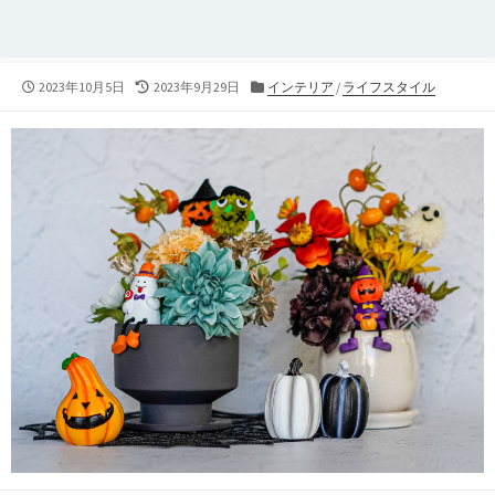
公
最
カ
2023年10月5日
2023年9月29日
インテリア
/
ライフスタイル
開
終
テ
日
更
ゴ
新
リ
日
ー