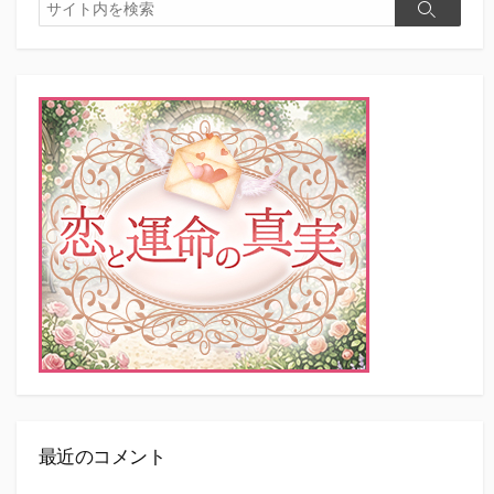
検
検
索
索
最近のコメント