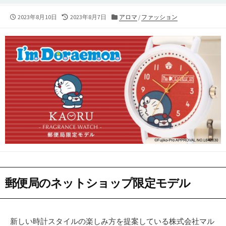
公
2023年8月10日
最
2023年8月7日
カ
アロマ
/
ファッション
開
終
テ
日
更
ゴ
新
リ
日
ー
郵便局のネットショップ限定モデル
新しい時計スタイルの楽しみ方を提案している株式会社マル