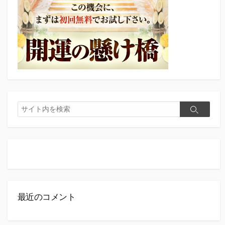
検
検
索
索
最近のコメント