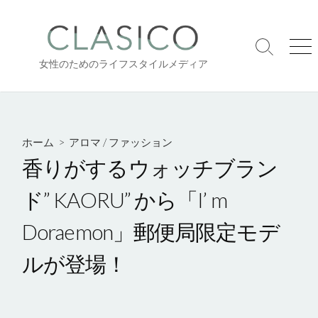
コ
ン
テ
検
メ
ン
女性のためのライフスタイルメディア
索
ニ
ツ
切
ュ
り
ー
へ
替
ス
え
キ
ホーム
>
アロマ
/
ファッション
ッ
香りがするウォッチブラン
プ
ド” KAORU” から「I’ m
Doraemon」郵便局限定モデ
ルが登場！