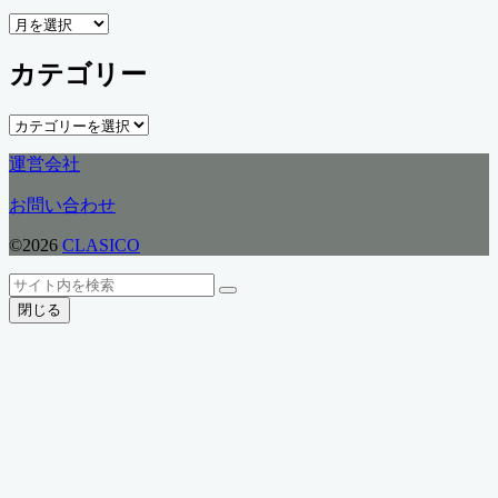
ア
ー
カテゴリー
カ
イ
ブ
カ
テ
運営会社
ゴ
リ
お問い合わせ
ー
©2026
CLASICO
ト
検
検
ッ
索
閉じる
索
プ
へ
戻
る