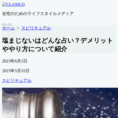
コ
ン
女性のためのライフスタイルメディア
テ
ン
ツ
検
メ
ホーム
>
スピリチュアル
索
ニ
へ
切
ュ
ス
塩まじないはどんな占い？デメリット
り
ー
キ
替
ややり方について紹介
ッ
え
プ
公
2023年6月1日
開
最
2023年5月31日
日
終
カ
スピリチュアル
更
テ
新
ゴ
日
リ
ー