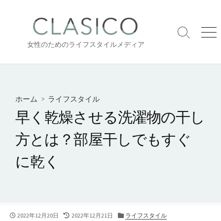
コ
ン
テ
検
メ
ン
女性のためのライフスタイルメディア
索
ニ
ツ
切
ュ
り
ー
へ
替
ス
え
キ
ホーム
>
ライフスタイル
ッ
早く乾燥させる洗濯物の干し
プ
方とは？部屋干しでもすぐ
に乾く
公
最
カ
2022年12月20日
2022年12月21日
ライフスタイル