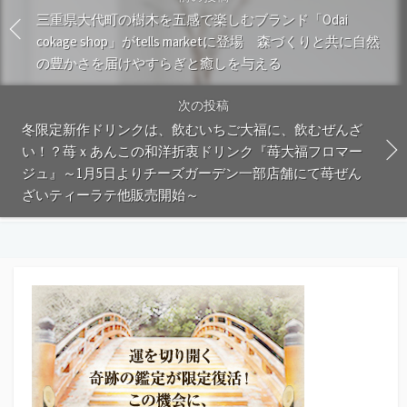
三重県大代町の樹木を五感で楽しむブランド「Odai
cokage shop」がtells marketに登場 森づくりと共に自然
の豊かさを届けやすらぎと癒しを与える
次の投稿
冬限定新作ドリンクは、飲むいちご大福に、飲むぜんざ
い！？苺ｘあんこの和洋折衷ドリンク『苺大福フロマー
ジュ』～1月5日よりチーズガーデン一部店舗にて苺ぜん
ざいティーラテ他販売開始～