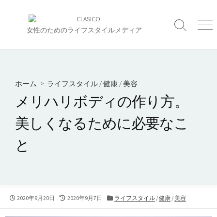
コ
ン
検
メ
テ
女性のためのライフスタイルメディア
索
ニ
ン
切
ュ
ツ
り
ー
へ
替
え
ス
ホーム
>
ライフスタイル
/
健康
/
美容
キ
メリハリボディの作り方。
ッ
プ
美しくなるために必要なこ
と
公
2020年9月20日
最
2020年9月7日
カ
ライフスタイル
/
健康
/
美容
開
終
テ
日
更
ゴ