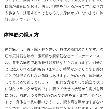
自信が滲み出ており、明るい印象を与えるからです。立ち方
や歩き方に注意するのはもちろん、身体がブレないように体
幹も鍛えてください。
体幹筋の鍛え方
体幹筋とは、首・腕・脚を除いた身体の筋肉のことです。腹
筋や広背筋を始め、腹直筋や腹横筋などのインナーマッス
ル。背中の筋肉である脊柱起立筋なども含まれます。部分ご
とに鍛えられる筋肉もありますが、時間がかかりますし部分
ごとでは鍛えられない筋肉もあります。そのため、体幹筋と
してまとめて鍛えましょう。一般的な方法として腕立て伏せ
に似たブランクが有名です。腕立て伏せの状態から両肘を床
につけ、両肘とつま先の3点のみで身体を支えます。ポイン
トは、身体を一枚の板のようにし、腰や肩を浮かせすぎない
ことです。頭から踵までが一直線になるようにするといいで