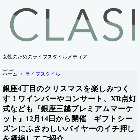
コ
ン
テ
ン
ツ
へ
ス
キ
女性のためのライフスタイルメディア
ッ
プ
検
メ
ホーム
>
ライフスタイル
索
ニ
切
ュ
銀座4丁目のクリスマスを楽しみつく
り
ー
替
す！ワインバーやコンサート、XR点灯
え
式なども『銀座三越プレミアムマーケ
ット』12月14日から開催 ギフトシー
ズンにふさわしいバイヤーのイチ押し
を凝縮してご紹介