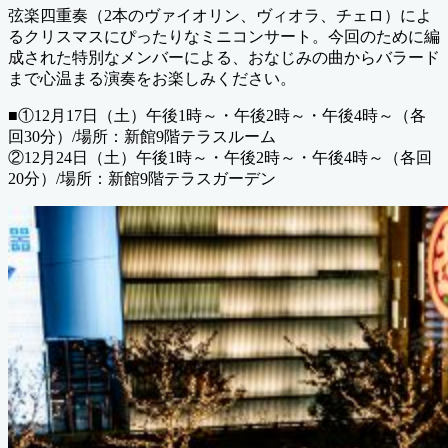
弦楽四重奏（2本のヴァイオリン、ヴィオラ、チェロ）によ
るクリスマスにぴったりなミニコンサート。今回のために編
成された特別なメンバーによる、おなじみの曲からバラード
まで心温まる演奏をお楽しみください。
■①12月17日（土）午後1時～・午後2時～・午後4時～（各
回30分）/場所：新館9階テラスルーム
②12月24日（土）午後1時～・午後2時～・午後4時～（各回
20分）/場所：新館9階テラスガーデン