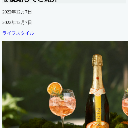
公
2022年12月7日
開
最
2022年12月7日
日
終
カ
ライフスタイル
更
テ
新
ゴ
日
リ
ー