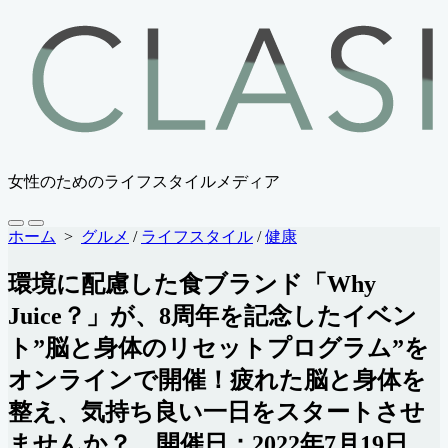
コ
ン
テ
ン
ツ
へ
ス
キ
女性のためのライフスタイルメディア
ッ
プ
検
メ
ホーム
>
グルメ
/
ライフスタイル
/
健康
索
ニ
切
ュ
環境に配慮した食ブランド「Why
り
ー
替
Juice？」が、8周年を記念したイベン
え
ト”脳と身体のリセットプログラム”を
オンラインで開催！疲れた脳と身体を
整え、気持ち良い一日をスタートさせ
ませんか？ 開催日：2022年7月19日