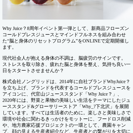
Why Juice？8周年イベント第一弾として、新商品フローズン
コールドプレスジュースとマインドフルネスを組み合わせ
た“脳と身体のリセットプログラム”をONLINEで定期開催し
ます。
現代社会人が抱える身体の不調は、脳疲労のサインです。
ストレスを取り除き、疲れた脳と身体を整え、気持ち良い一
日をスタートさせませんか？
株式会社ノングリッドは、2014年に自社ブランドWhyJuice？
を立ち上げ、ブランドを代表するコールドプレスジュースを
アイコンに、代官山ジューススタンド「Why Juice？」、
2020年には、野菜と果物の美味しい生活をテーマにしたジュ
ーススタンド&グローサリーストア「Why_?下北沢」を展開
しています。すべては生活者のために。楽しさと美味しさで
環境や社会に関わるきっかけをモットーに、フードロス削減
や、地方農家応援プロジェクトの一環として、農園キャン
プ、顔の見える生産者紹介など、生産者との繋がりを大切に