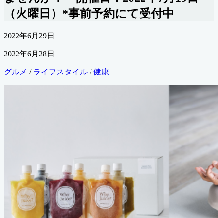
（火曜日）*事前予約にて受付中
公
2022年6月29日
開
最
2022年6月28日
日
終
カ
グルメ
/
ライフスタイル
/
健康
更
テ
新
ゴ
日
リ
ー