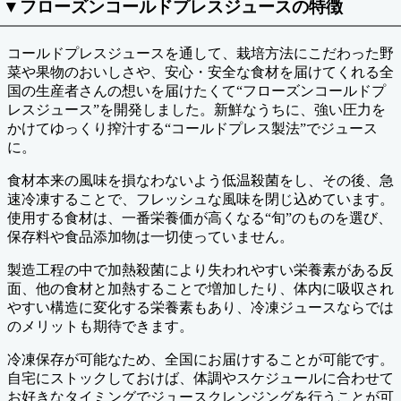
▼フローズンコールドプレスジュースの特徴
コールドプレスジュースを通して、栽培方法にこだわった野
菜や果物のおいしさや、安心・安全な食材を届けてくれる全
国の生産者さんの想いを届けたくて“フローズンコールドプ
レスジュース”を開発しました。新鮮なうちに、強い圧力を
かけてゆっくり搾汁する“コールドプレス製法”でジュース
に。
食材本来の風味を損なわないよう低温殺菌をし、その後、急
速冷凍することで、フレッシュな風味を閉じ込めています。
使用する食材は、一番栄養価が高くなる“旬”のものを選び、
保存料や食品添加物は一切使っていません。
製造工程の中で加熱殺菌により失われやすい栄養素がある反
面、他の食材と加熱することで増加したり、体内に吸収され
やすい構造に変化する栄養素もあり、冷凍ジュースならでは
のメリットも期待できます。
冷凍保存が可能なため、全国にお届けすることが可能です。
自宅にストックしておけば、体調やスケジュールに合わせて
お好きなタイミングでジュースクレンジングを行うことが可