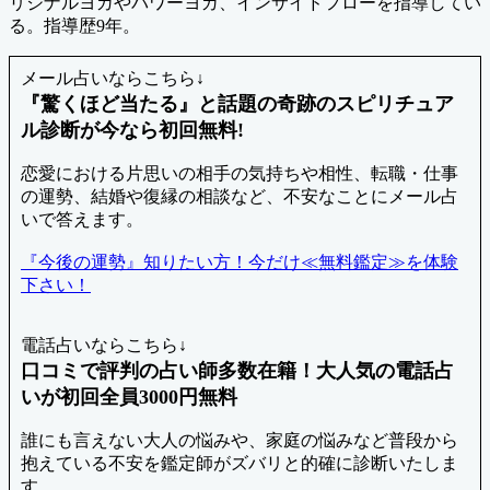
リジナルヨガやパワーヨガ、インサイドフローを指導してい
る。指導歴9年。
メール占いならこちら↓
『驚くほど当たる』と話題の奇跡のスピリチュア
ル診断が今なら初回無料!
恋愛における片思いの相手の気持ちや相性、転職・仕事
の運勢、結婚や復縁の相談など、不安なことにメール占
いで答えます。
『今後の運勢』知りたい方！今だけ≪無料鑑定≫を体験
下さい！
電話占いならこちら↓
口コミで評判の占い師多数在籍！大人気の電話占
いが初回全員3000円無料
誰にも言えない大人の悩みや、家庭の悩みなど普段から
抱えている不安を鑑定師がズバリと的確に診断いたしま
す。