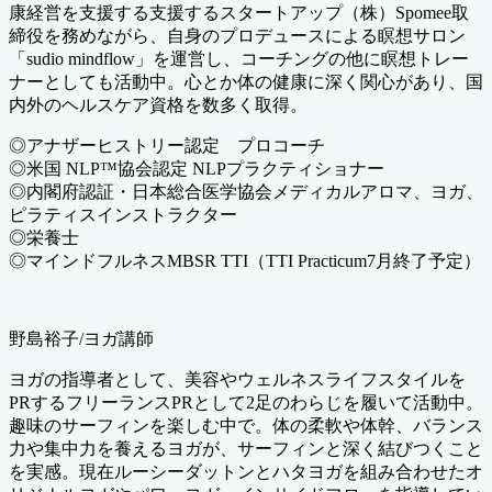
康経営を支援する支援するスタートアップ（株）Spomee取
締役を務めながら、自身のプロデュースによる瞑想サロン
「sudio mindflow」を運営し、コーチングの他に瞑想トレー
ナーとしても活動中。心とか体の健康に深く関心があり、国
内外のヘルスケア資格を数多く取得。
◎アナザーヒストリー認定 プロコーチ
◎米国 NLP™協会認定 NLPプラクティショナー
◎内閣府認証・日本総合医学協会メディカルアロマ、ヨガ、
ピラティスインストラクター
◎栄養士
◎マインドフルネスMBSR TTI（TTI Practicum7月終了予定）
野島裕子/ヨガ講師
ヨガの指導者として、美容やウェルネスライフスタイルを
PRするフリーランスPRとして2足のわらじを履いて活動中。
趣味のサーフィンを楽しむ中で。体の柔軟や体幹、バランス
力や集中力を養えるヨガが、サーフィンと深く結びつくこと
を実感。現在ルーシーダットンとハタヨガを組み合わせたオ