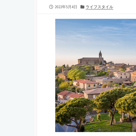
公
2022年5月4日
カ
ライフスタイル
開
テ
日
ゴ
リ
ー