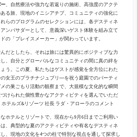
バー
、自然療法や強力な若返りの施術、高強度のアクテ
のある旅、現地のイニシアチブ、コミュニティの強化に
これらのプログラムのセレクションには、各デスティネ
 アンバサダーとして、意義深いゲスト体験を組み立て
ッドの「プレイスメーカー」が関わっています。
学んだとしたら、それは旅には驚異的にポジティブな力
長し、自分とグローバルなコミュニティの間に真の絆を
しょう。この夏、私たちはゲストが感覚を全方位にわた
での女王のプラチナジュブリ―を祝う庭園でのパーティ
ガメの巣ごもり活動の観察まで、大規模な文化的な瞬間
紐づけられた個性豊かなアクティビティを選んでいただ
ホテルズ&リゾーツ 社長 ラダ・アローラのコメント
なホテルとリゾートで、現在から9月6日までご利用い
ーは、典型的な夏のアクティビティや有名なデスティネ
し、現地の文化を4つの柱で特別な視点を通して探求し