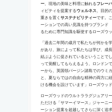
ー
、現地の美味と料理に触れる
フレー
ィビティを提案する
ウェルネス
、目的
重きを置く
サステナビリティー
です。
ーションでの高い見識を持つブランド
るために専門知識を駆使するローズウ
「過去二年間の歳月で私たちが何かを
があり、旅によって私たちは学び、成
結ぶように促されているということで
って覚醒してもらえるよう、ロンドン
ーから、英国領バージン諸島でのウミ
と、夏ならではの自由な精神の両方に
ける機会を設けています」ローズウッド 
ローズウッドのウルトララグジュアリー
ただける「サマーイマース」ジャーニ
ーション提案を超越してさらに深く追求