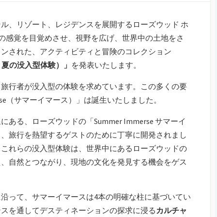
テル、リゾート、レジデンスを展開するローズウッド ホ
トの感覚を目覚めさせ、視野を広げ、世界中の土地をさ
インされた、アクティビティと冒険のコレクション
ース 夏の没入型体験）」
を発表いたします。
く旅行者が没入型の体験を求めています。この多くの要
merse（サマーイマース）」は誕生いたしました。
る、ローズウッドの「Summer Immerse サマーイ
り、旅行を熱望するゲストのために丁寧に開発されまし
、これらの没入型体験は、世界中にあるローズウッドの
え、自然とつながり、現地の文化を発見する機会をゲス
沿って、サマーイマースは4本の明確な柱に基づいてい
ンスを通してデスティネーションの探求に浸る
カルチャ