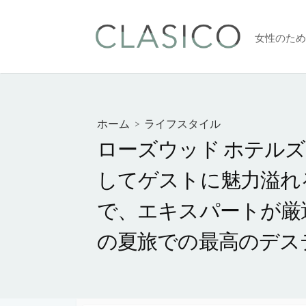
コ
ン
女性のため
テ
ン
ツ
へ
ス
ホーム
>
ライフスタイル
キ
ローズウッド ホテルズ&
ッ
プ
してゲストに魅力溢れ
で、エキスパートが厳
の夏旅での最高のデス