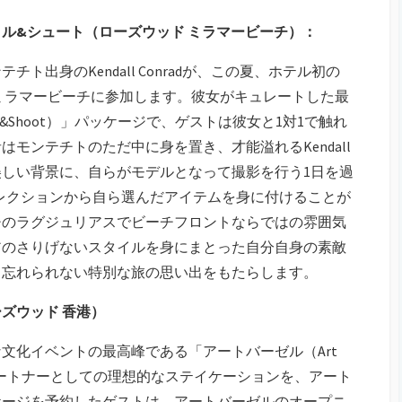
ル&シュート（ローズウッド ミラマービーチ）：
出身のKendall Conradが、この夏、ホテル初の
ミラマービーチに参加します。彼女がキュレートした最
e&Shoot）」パッケージで、ゲストは彼女と1対1で触れ
モンテチトのただ中に身を置き、才能溢れるKendall
しい背景に、自らがモデルとなって撮影を行う1日を過
ーコレクションから自ら選んだアイテムを身に付けることが
チのラグジュリアスでビーチフロントならではの雰囲気
アのさりげないスタイルを身にまとった自分自身の素敵
て忘れられない特別な旅の思い出をもたらします。
ズウッド 香港）
文化イベントの最高峰である「アートバーゼル（Art
ルパートナーとしての理想的なステイケーションを、アート
ケージを予約したゲストは、アートバーゼルのオープニ