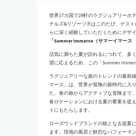
世界17カ国で29軒のラグジュアリーホ
テルズ&リゾーツ🄬はこのたび、ゲス
らに深く経験していただくためにデザ
「Summer Immerse（サマーイマ
活気に満ちた夏が訪れるにつれて、多
望に応えるため、この「Summer Im
ラグジュアリーな旅のトレンドの最前線にあ
マース」は、世界が冒険の新時代に入
た。食の旅からアクティブな冒険まで
各ロケーションにおける夏の要素を捉
トにもたらします。
ローズウッドブランドの核となる提案に
ます。現地の風習と鮮烈なパフォーマ