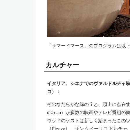
「サマーイマース」のプログラムは以
カルチャー
イタリア、シエナでのヴァルドルチャ映
コ）：
そのなだらかな緑の丘と、頂上に点在する
d’Orcia）が多数の映画やテレビ番
ウッドのゲストは新しく始まったこのツアー
（Pienza）、サン クイーリコ ドルチャ（S