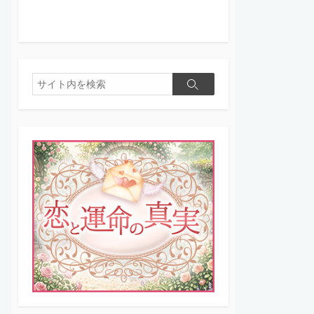
検
検
索
索