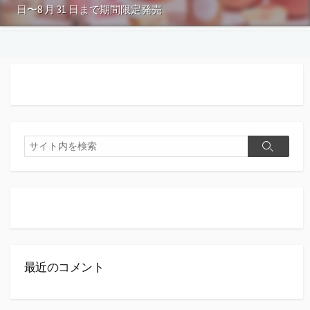
日〜8 月 31 日まで期間限定発売
検
検
索
索
最近のコメント