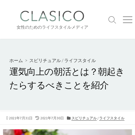
コ
ン
テ
検
メ
ン
女性のためのライフスタイルメディア
索
ニ
ツ
切
ュ
り
ー
へ
替
ス
え
キ
ホーム
>
スピリチュアル
/
ライフスタイル
ッ
運気向上の朝活とは？朝起き
プ
たらするべきことを紹介
公
最
カ
2021年7月31日
2021年7月30日
スピリチュアル
/
ライフスタイル
開
終
テ
日
更
ゴ
新
リ