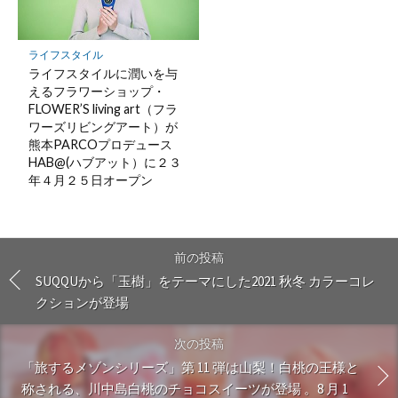
ライフスタイル
ライフスタイルに潤いを与
えるフラワーショップ・
FLOWER’S living art（フラ
ワーズリビングアート）が
熊本PARCOプロデュース
HAB@(ハブアット）に２３
年４月２５日オープン
前の投稿
SUQQUから「玉樹」をテーマにした2021 秋冬 カラーコレ
クションが登場
次の投稿
「旅するメゾンシリーズ」第 11 弾は山梨！白桃の王様と
称される、川中島白桃のチョコスイーツが登場 。8 月 1