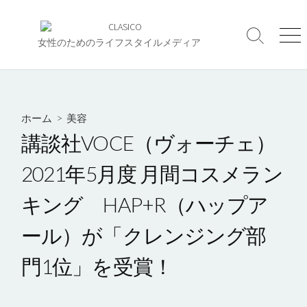
コ
ン
検
メ
テ
女性のためのライフスタイルメディア
索
ニ
ン
切
ュ
ツ
り
ー
へ
替
え
ス
ホーム
>
美容
キ
講談社VOCE（ヴォーチェ）
ッ
プ
2021年5月度 月間コスメラン
キング HAP+R（ハップア
ール）が「クレンジング部
門1位」を受賞！