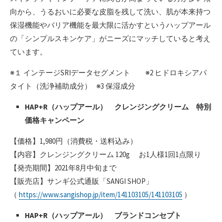
向から、うるおいに必要な皮脂を残して洗い、肌が本来持つ
保湿機能やバリア機能を最大限に活かすというハップアール
の「シンプルスキンケア」がニーズにマッチしていると考え
ています。
※１ インテージSRIデータセグメント ※2 ヒドロキシアパ
タイト（洗浄補助成分） ※3 保湿成分
HAP+R（ハップアール） クレンジングクリーム 特別
価格キャンペーン
【価格】1,980円（消費税・送料込み）
【内容】クレンジングクリーム 120g お1人様1回1点限り
【発売期間】2021年8月中旬まで
【販売店】サンギ公式通販「SANGI SHOP」
（
https://www.sangishop.jp/item/141103105/141103105
）
HAP+R（ハップアール） ブランドコンセプト