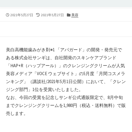
公
最
カ
2021年5月27日
2021年5月27日
美容
開
終
テ
日
更
ゴ
新
リ
日
ー
美白高機能歯みがき剤※1 「アパガード」の開発・発売元で
ある株式会社サンギは、自社開発のスキンケアブランド
「HAP+R（ハップアール）」のクレンジングクリームが人気
美容メディア「VOCE ウェブサイト」の5月度「月間コスメラ
ンキング」（講談社/2021年5月1日公開）において、「クレン
ジング部門」1位を受賞いたしました。
なお、今回の受賞を記念しサンギ公式通販限定で、8月中旬
までクレンジングクリームを1,980円（税込・送料無料）で販
売します。