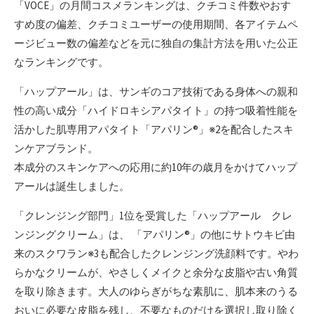
「VOCE」の月間コスメランキングは、クチコミ件数やおす
すめ度の偏差、クチコミユーザーの使用期間、各アイテムペ
ージビュー数の偏差などを元に独自の集計方法を用いた公正
なランキングです。
「ハップアール」は、サンギのコア技術である身体への親和
性の高い成分「ハイドロキシアパタイト」の持つ吸着性能を
活かした肌専用アパタイト「アパリン®」※2を配合したスキ
ンケアブランド。
本成分のスキンケアへの応用に約10年の歳月をかけてハップ
アールは誕生しました。
「クレンジング部門」1位を受賞した「ハップアール クレ
ンジングクリーム」は、 「アパリン®」の他にサトウキビ由
来のスクワラン※3も配合したクレンジング洗顔料です。やわ
らかなクリームが、やさしくメイクと余分な皮脂や古い角質
を取り除きます。大人のゆらぎがちな素肌に、肌本来のうる
おいに必要な皮脂を残し、不要なものだけを選択し取り除く