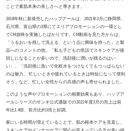
ことで素肌本来の美しさへと導きます。
2018年秋に新発売したハップアールは、2021年3月に静岡県、
石川県、富山県の3県にてエリアプロモーションの一環とし
てCM放映を実施したばかりです。CM動画を見た方からは、
「うるおいを残して洗える、という点に興味を持った」と製
品へのコメントの他、「私も子どもの世話でスキンケアが後
回しになることが多いので、洗顔後に潤いが残るのはい
い」、「洗顔後に急いで化粧水をつけなくてもつっぱらない
のは魅力。 忙しいときや疲れているときは時短になって便利
そう」など、忙しい女性からの共感の声も寄せられました。
このような声やプロモーションの相乗効果もあり、ハップア
ールシリーズのサンギ公式通販での2021年度3月の売上は前
年比1.4倍、前月比約3倍と好調。
家にいる時間が増えていることで、肌の根本ケアを見直し、
スキンケアやインナーケアに関心が高まっている方が多い傾