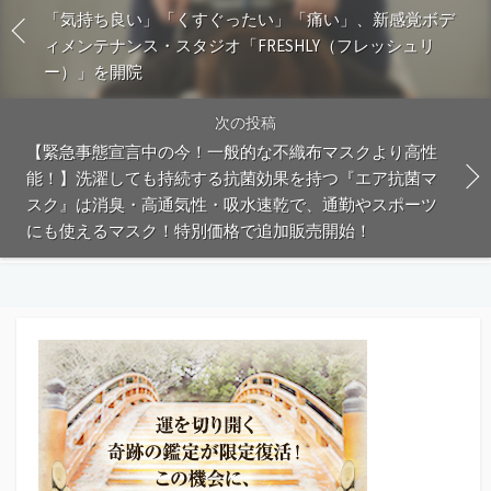
「気持ち良い」「くすぐったい」「痛い」、新感覚ボデ
ィメンテナンス・スタジオ「FRESHLY（フレッシュリ
ー）」を開院
次の投稿
【緊急事態宣言中の今！一般的な不織布マスクより高性
能！】洗濯しても持続する抗菌効果を持つ『エア抗菌マ
スク』は消臭・高通気性・吸水速乾で、通勤やスポーツ
にも使えるマスク！特別価格で追加販売開始！