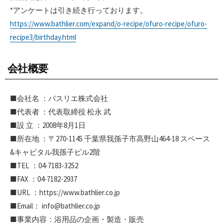
*アンケートは引き続き行っております。
https://www.bathlier.com/expand/o-recipe/ofuro-recipe/ofuro-
recipe3/birthday.html
会社概要
■会社名 ：バスリエ株式会社
■代表者 ：代表取締役 松永 武
■設 立 ：2008年8月1日
■所在地 ：〒270-1145 千葉県我孫子市高野山464-18 スペース
&キャピタル我孫子ビル2階
■TEL ：04-7183-3252
■FAX ：04-7182-2937
■URL ：https://www.bathlier.co.jp
■Email： info@bathlier.co.jp
■事業内容：浴用品の企画・製造・販売