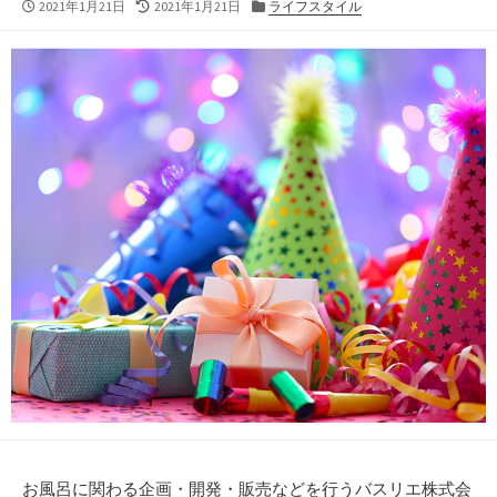
公
最
カ
2021年1月21日
2021年1月21日
ライフスタイル
開
終
テ
日
更
ゴ
新
リ
日
ー
お風呂に関わる企画・開発・販売などを行うバスリエ株式会