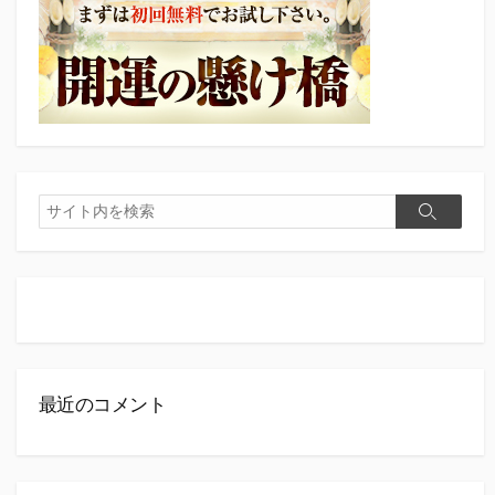
検
検
索
索
最近のコメント