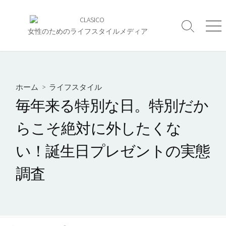
コ
ン
検
メ
テ
女性のためのライフスタイルメディア
索
ニ
ン
切
ュ
ツ
り
ー
へ
替
え
ス
ホーム
>
ライフスタイル
キ
毎年来る特別な日。特別だか
ッ
プ
らこそ絶対に外したくな
い！誕生日プレゼントの実態
調査