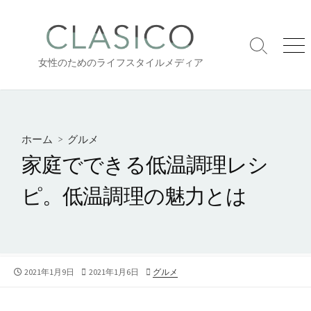
コ
ン
テ
検
メ
ン
女性のためのライフスタイルメディア
索
ニ
ツ
切
ュ
り
ー
へ
替
ス
え
キ
ホーム
>
グルメ
ッ
家庭でできる低温調理レシ
プ
ピ。低温調理の魅力とは
公
最
カ
2021年1月9日
2021年1月6日
グルメ
開
終
テ
日
更
ゴ
新
リ