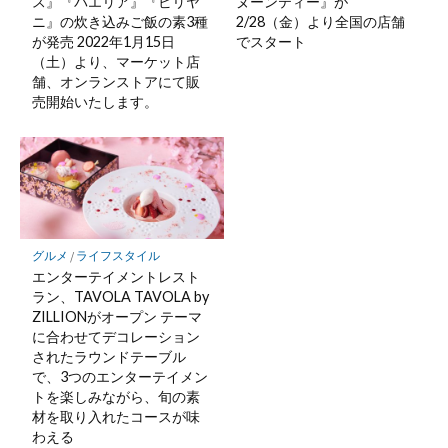
ス』『パエリア』『ビリヤ
ヌーンティー』が
ニ』の炊き込みご飯の素3種
2/28（金）より全国の店舗
が発売 2022年1月15日
でスタート
（土）より、マーケット店
舗、オンランストアにて販
売開始いたします。
グルメ
/
ライフスタイル
エンターテイメントレスト
ラン、TAVOLA TAVOLA by
ZILLIONがオープン テーマ
に合わせてデコレーション
されたラウンドテーブル
で、3つのエンターテイメン
トを楽しみながら、旬の素
材を取り入れたコースが味
わえる