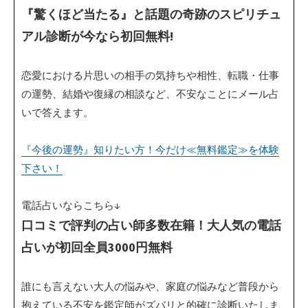
『驚くほど当たる』と話題の奇跡のスピリチュ
アル診断が今なら初回無料!
恋愛における片思いの相手の気持ちや相性、転職・仕事
の運勢、結婚や復縁の相談など、不安なことにメール占
いで答えます。
『今後の運勢』知りたい方！今だけ≪無料鑑定≫を体験
下さい！
電話占いならこちら↓
口コミで評判の占い師多数在籍！大人気の電話
占いが初回全員3000円無料
誰にも言えない大人の悩みや、家庭の悩みなど普段から
抱えている不安を鑑定師がズバリと的確に診断いたしま