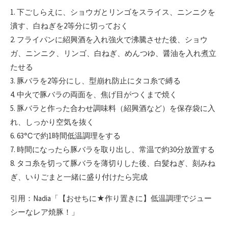
1. 下ごしらえに、ショウガとリンゴをスライス、ニンニクを
潰す、白ねぎを2等分に切っておく
2. フライパンに紹興酒を入れ強火で沸騰させた後、ショウ
ガ、ニンニク、リンゴ、白ねぎ、めんつゆ、醤油を入れ煮立
たせる
3. 豚バラを2等分にし、型崩れ防止にタコ糸で縛る
4. 中火で豚バラの両面を、焦げ目がつくまで焼く
5. 豚バラと作った合わせ調味料（紹興酒など）を保存袋に入
れ、しっかり空気を抜く
6. 63℃で約1時間低温調理をする
7. 時間になったら豚バラを取り出し、常温で約30分放置する
8. タコ糸を切って豚バラを薄切りした後、白髪ねぎ、刻みね
ぎ、いりごまと一緒に盛り付けたら完成
引用：Nadia「【おせちに★作り置きに】低温調理でジュー
シーなレア焼豚！」