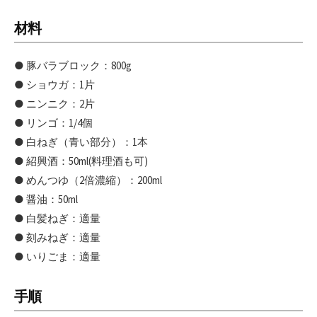
材料
● 豚バラブロック：800g
● ショウガ：1片
● ニンニク：2片
● リンゴ：1/4個
● 白ねぎ（青い部分）：1本
● 紹興酒：50ml(料理酒も可)
● めんつゆ（2倍濃縮）：200ml
● 醤油：50ml
● 白髪ねぎ：適量
● 刻みねぎ：適量
● いりごま：適量
手順