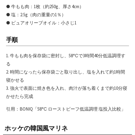
● 牛もも肉：1枚（約250g、厚さ4cm）
● 塩：2.5g（肉の重量の1％）
● ピュアオリーブオイル：小さじ1
手順
1. 牛もも肉を保存袋に密封し、58℃で3時間40分低温調理す
る
2. 時間になったら保存袋ごと取り出し、塩を入れて約1時間
寝かせる
3. 強火で表面に焼き色を入れ、肉汁が落ち着くまで約10分寝
かせたら完成
引用：BONIQ「58℃ ローストビーフ低温調理 塩投入比較」
ホッケの韓国風マリネ