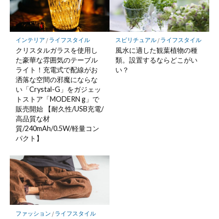
インテリア
/
ライフスタイル
スピリチュアル
/
ライフスタイル
クリスタルガラスを使用し
風水に適した観葉植物の種
た豪華な雰囲気のテーブル
類。設置するならどこがい
ライト！充電式で配線がお
い？
洒落な空間の邪魔にならな
い「Crystal-G」をガジェッ
トストア「MODERN g」で
販売開始 【耐久性/USB充電/
高品質な材
質/240mAh/0.5W/軽量コン
パクト】
ファッション
/
ライフスタイル