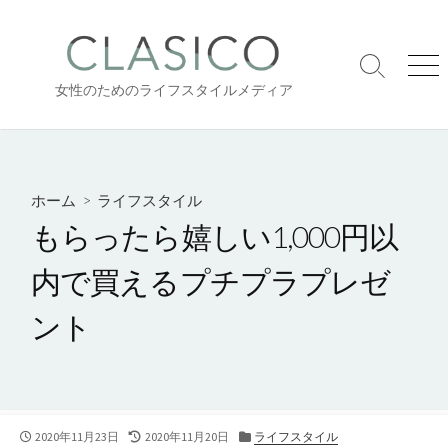
コ
ン
テ
検
メ
ン
女性のためのライフスタイルメディア
索
ニ
ツ
切
ュ
り
ー
へ
替
ス
え
キ
ホーム
>
ライフスタイル
ッ
もらったら嬉しい1,000円以
プ
内で買えるプチプラプレゼ
ント
公
最
カ
2020年11月23日
2020年11月20日
ライフスタイル