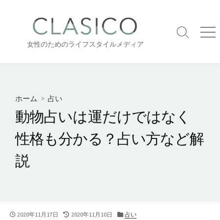
コ
ン
テ
検
メ
ン
女性のためのライフスタイルメディア
索
ニ
ツ
切
ュ
り
ー
へ
替
ス
え
キ
ホーム
>
占い
ッ
動物占いは運だけではなく
プ
性格も分かる？占い方など解
説
公
最
カ
2020年11月17日
2020年11月10日
占い