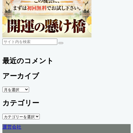
検
検
索
索
最近のコメント
アーカイブ
ア
ー
カテゴリー
カ
イ
ブ
カ
テ
運営会社
ゴ