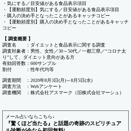
・気にする／目安値がある食品表示項目
・【運動頻度別】気にする／目安値がある食品表示項目
・購入の決め手となったことがあるキャッチコピー
・【運動頻度別】購入の決め手となったことがあるキャッチ
コピー
【 調査概要 】
調査名 ：ダイエットと食品表示に関する調査
調査対象者：男性、女性／30～50代／一都三県／“コロナ太
り”して、ダイエット意向がある方
有効回答数：600サンプル
割付 ：性年代均等
調査期間 ：2020年8月3日(月)～8月5日(水)
調査方法 ：Webアンケート
調査機関 ：株式会社アスマーク（旧株式会社マーシュ）
メール占いならこちら↓
『驚くほど当たる』と話題の奇跡のスピリチュア
ル診断が今なら初回無料!