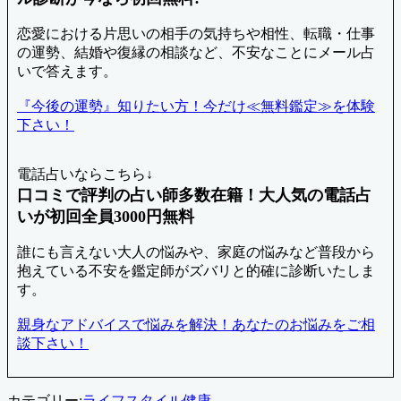
恋愛における片思いの相手の気持ちや相性、転職・仕事
の運勢、結婚や復縁の相談など、不安なことにメール占
いで答えます。
『今後の運勢』知りたい方！今だけ≪無料鑑定≫を体験
下さい！
電話占いならこちら↓
口コミで評判の占い師多数在籍！大人気の電話占
いが初回全員3000円無料
誰にも言えない大人の悩みや、家庭の悩みなど普段から
抱えている不安を鑑定師がズバリと的確に診断いたしま
す。
親身なアドバイスで悩みを解決！あなたのお悩みをご相
談下さい！
カテゴリー:
ライフスタイル
健康