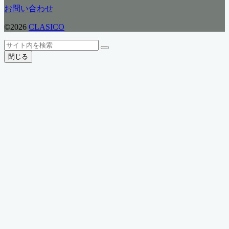
リ
お問い合わせ
ー
©2026
CLASICO
ト
検
検
ッ
索
閉じる
索
プ
へ
戻
る