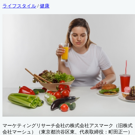
終
カ
ライフスタイル
/
健康
更
テ
新
ゴ
日
リ
ー
マーケティングリサーチ会社の株式会社アスマーク（旧株式
会社マーシュ）（東京都渋谷区東、代表取締役：町田正一）