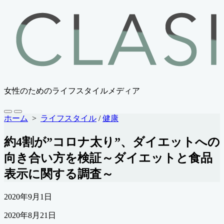
コ
ン
テ
ン
ツ
へ
ス
キ
女性のためのライフスタイルメディア
ッ
プ
検
メ
ホーム
>
ライフスタイル
/
健康
索
ニ
切
ュ
約4割が”コロナ太り”、ダイエットへの
り
ー
替
向き合い方を検証～ダイエットと食品
え
表示に関する調査～
公
2020年9月1日
開
最
2020年8月21日
日