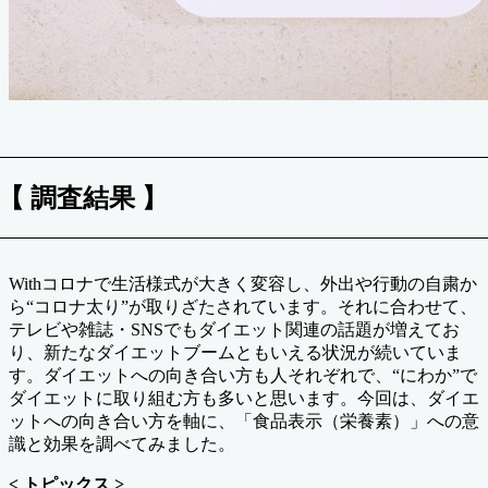
【 調査結果 】
Withコロナで生活様式が大きく変容し、外出や行動の自粛か
ら“コロナ太り”が取りざたされています。それに合わせて、
テレビや雑誌・SNSでもダイエット関連の話題が増えてお
り、新たなダイエットブームともいえる状況が続いていま
す。ダイエットへの向き合い方も人それぞれで、“にわか”で
ダイエットに取り組む方も多いと思います。今回は、ダイエ
ットへの向き合い方を軸に、「食品表示（栄養素）」への意
識と効果を調べてみました。
< トピックス >