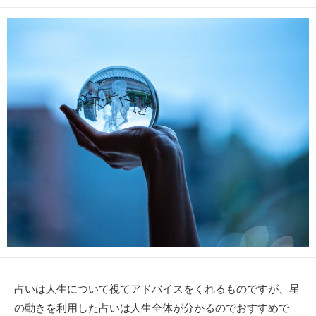
開
終
テ
日
更
ゴ
新
リ
日
ー
占いは人生について視てアドバイスをくれるものですが、星
の動きを利用した占いは人生全体が分かるのでおすすめで