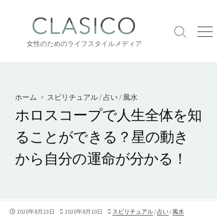
コ
ン
テ
検
メ
ン
女性のためのライフスタイルメディア
索
ニ
ツ
切
ュ
り
ー
へ
替
ス
え
キ
ホーム
>
スピリチュアル
/
占い
/
風水
ッ
ホロスコープで人生全体を知
プ
ることができる？星の動き
から自分の運命が分かる！
公
2020年8月23日
最
2020年8月10日
カ
スピリチュアル
/
占い
/
風水