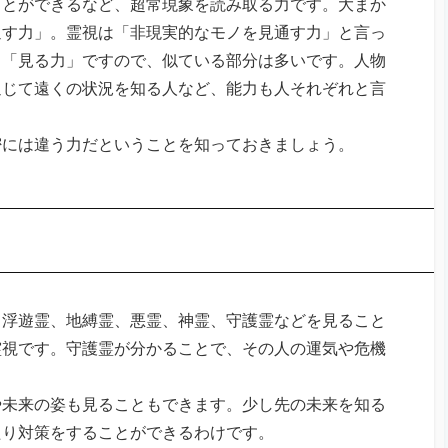
ことができるなど、超常現象を読み取る力です。大まか
通す力」。霊視は「非現実的なモノを見通す力」と言っ
も「見る力」ですので、似ている部分は多いです。人物
通じて遠くの状況を知る人など、能力も人それぞれと言
密には違う力だということを知っておきましょう。
。浮遊霊、地縛霊、悪霊、神霊、守護霊などを見ること
霊視です。守護霊が分かることで、その人の運気や危機
や未来の姿も見ることもできます。少し先の未来を知る
たり対策をすることができるわけです。