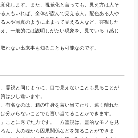
視覚化します。また、視覚化と言っても、見え方は人そ
かる人もいれば、全体が霞んで見える人。配色ある人や
える人や写真のように止まって見える人など、霊視した
いえ、一般的には説明しがたい現象を、見ている（感じ
じ取れない出来事も知ることも可能なのです。
す。霊視と同じように、目で見えないことも見ることが
本質は少し違います。
す。有名なのは、箱の中身を言い当てたり、遠く離れた
では分からないことでも言い当てることができます。
る」ことに秀でた力です。一方霊視は、霊的なモノを見
ちろん、人の魂から因果関係などを知ることができま