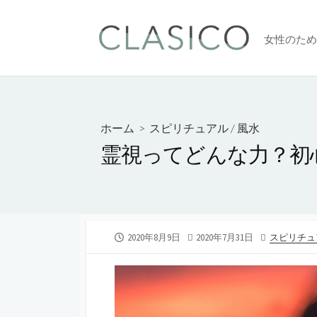
コ
ン
女性のため
テ
ン
ツ
へ
ス
ホーム
>
スピリチュアル
/
風水
キ
霊視ってどんな力？初
ッ
プ
公
2020年8月9日
最
2020年7月31日
カ
スピリチュ
開
終
テ
日
更
ゴ
新
リ
日
ー