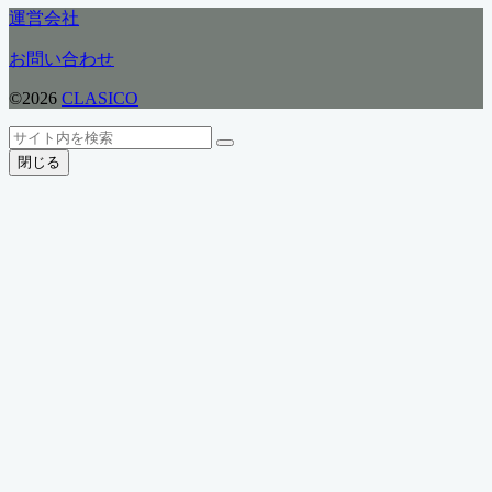
テ
運営会社
ゴ
リ
お問い合わせ
ー
©2026
CLASICO
ト
検
検
ッ
索
閉じる
索
プ
へ
戻
る