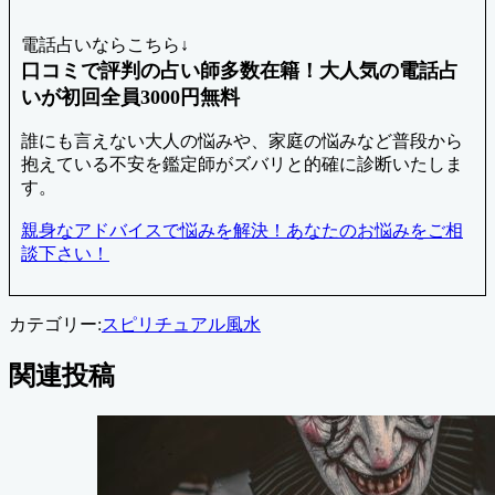
電話占いならこちら↓
口コミで評判の占い師多数在籍！大人気の電話占
いが初回全員3000円無料
誰にも言えない大人の悩みや、家庭の悩みなど普段から
抱えている不安を鑑定師がズバリと的確に診断いたしま
す。
親身なアドバイスで悩みを解決！あなたのお悩みをご相
談下さい！
カテゴリー:
スピリチュアル
風水
関連投稿