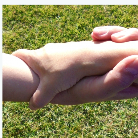
テ
新
ゴ
日
リ
ー