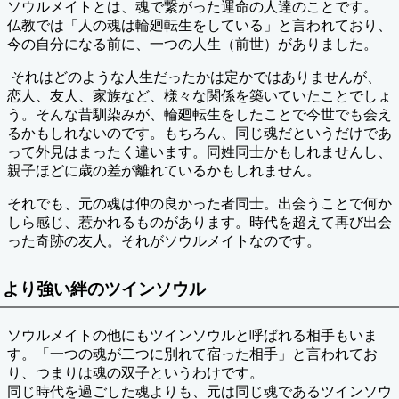
ソウルメイトとは、魂で繋がった運命の人達のことです。
仏教では「人の魂は輪廻転生をしている」と言われており、
今の自分になる前に、一つの人生（前世）がありました。
それはどのような人生だったかは定かではありませんが、
恋人、友人、家族など、様々な関係を築いていたことでしょ
う。そんな昔馴染みが、輪廻転生をしたことで今世でも会え
るかもしれないのです。もちろん、同じ魂だというだけであ
って外見はまったく違います。同姓同士かもしれませんし、
親子ほどに歳の差が離れているかもしれません。
それでも、元の魂は仲の良かった者同士。出会うことで何か
しら感じ、惹かれるものがあります。時代を超えて再び出会
った奇跡の友人。それがソウルメイトなのです。
より強い絆のツインソウル
ソウルメイトの他にもツインソウルと呼ばれる相手もいま
す。「一つの魂が二つに別れて宿った相手」と言われてお
り、つまりは魂の双子というわけです。
同じ時代を過ごした魂よりも、元は同じ魂であるツインソウ