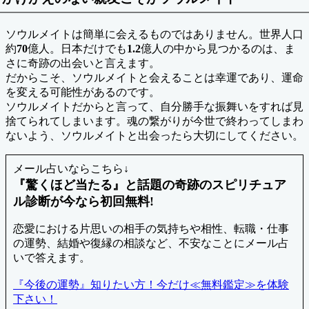
ソウルメイトは簡単に会えるものではありません。世界人口
約
70
億人。日本だけでも
1.2
億人の中から見つかるのは、ま
さに奇跡の出会いと言えます。
だからこそ、ソウルメイトと会えることは幸運であり、運命
を変える可能性があるのです。
ソウルメイトだからと言って、自分勝手な振舞いをすれば見
捨てられてしまいます。魂の繋がりが今世で終わってしまわ
ないよう、ソウルメイトと出会ったら大切にしてください。
メール占いならこちら↓
『驚くほど当たる』と話題の奇跡のスピリチュア
ル診断が今なら初回無料!
恋愛における片思いの相手の気持ちや相性、転職・仕事
の運勢、結婚や復縁の相談など、不安なことにメール占
いで答えます。
『今後の運勢』知りたい方！今だけ≪無料鑑定≫を体験
下さい！