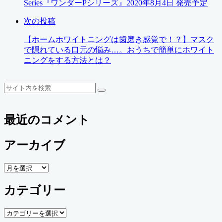
Series『ワンダーPシリーズ』2020年8月4日 発売予定
次の投稿
【ホームホワイトニングは歯磨き感覚で！？】マスク
で隠れている口元の悩み…。おうちで簡単にホワイト
ニングをする方法とは？
検
検
索
索
最近のコメント
アーカイブ
ア
ー
カテゴリー
カ
イ
ブ
カ