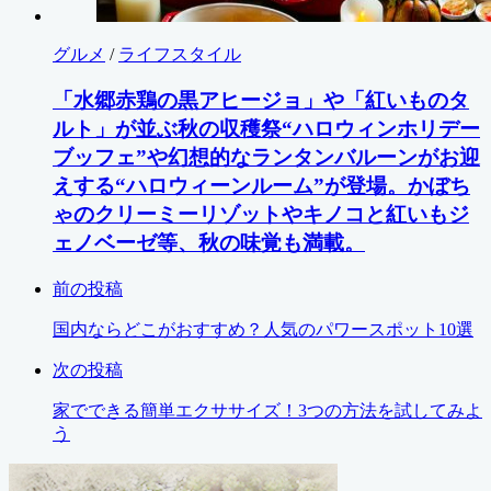
グルメ
/
ライフスタイル
「水郷赤鶏の黒アヒージョ」や「紅いものタ
ルト」が並ぶ秋の収穫祭“ハロウィンホリデー
ブッフェ”や幻想的なランタンバルーンがお迎
えする“ハロウィーンルーム”が登場。かぼち
ゃのクリーミーリゾットやキノコと紅いもジ
ェノベーゼ等、秋の味覚も満載。
前の投稿
国内ならどこがおすすめ？人気のパワースポット10選
次の投稿
家でできる簡単エクササイズ！3つの方法を試してみよ
う