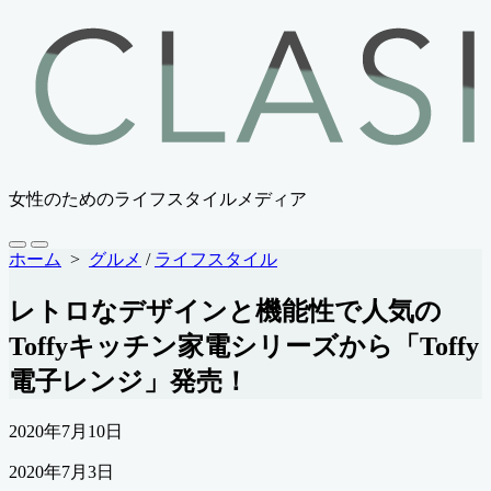
コ
ン
テ
ン
ツ
へ
ス
キ
女性のためのライフスタイルメディア
ッ
プ
検
メ
ホーム
>
グルメ
/
ライフスタイル
索
ニ
切
ュ
レトロなデザインと機能性で人気の
り
ー
替
Toffyキッチン家電シリーズから「Toffy
え
電子レンジ」発売！
公
2020年7月10日
開
最
2020年7月3日
日