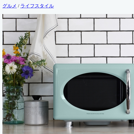
終
カ
グルメ
/
ライフスタイル
更
テ
新
ゴ
日
リ
ー