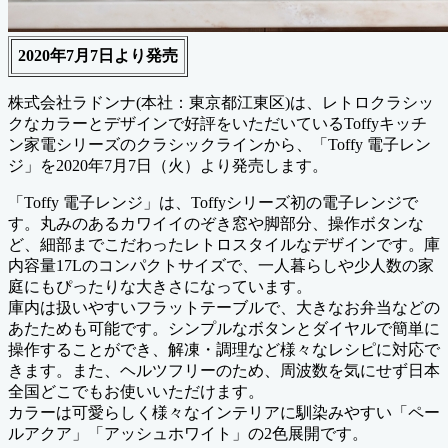
2020年7月7日より発売
株式会社ラドンナ(本社：東京都江東区)は、レトロクラシッ
クなカラーとデザインで好評をいただいているToffyキッチ
ン家電シリーズのクラシックラインから、「Toffy 電子レン
ジ」を2020年7月7日（火）より発売します。
「Toffy 電子レンジ」は、Toffyシリーズ初の電子レンジで
す。丸みのあるカワイイのぞき窓や脚部分、操作ボタンな
ど、細部までこだわったレトロスタイルなデザインです。庫
内容量17Lのコンパクトサイズで、一人暮らしや少人数の家
庭にもぴったりな大きさになっています。
庫内は扱いやすいフラットテーブルで、大きなお弁当などの
あたためも可能です。シンプルなボタンとダイヤルで簡単に
操作することができ、解凍・調理など様々なレシピに対応で
きます。また、ヘルツフリーのため、周波数を気にせず日本
全国どこでもお使いいただけます。
カラーは可愛らしく様々なインテリアに馴染みやすい「ペー
ルアクア」「アッシュホワイト」の2色展開です。