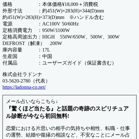
価格 ：本体価格¥18,000＋消費税
外形寸法 ：約451(W)×283(H)×344(D)mm
約451(W)×283(H)×373(D)mm ※ハンドル含む
電源 ：AC100V 50/60Hz
定格消費電力 ：950W/1100W
定格高周波出力：HIGH 550W/650W、500W、300W
DEFROST（解凍） 200W
庫内容量 ：17L
生産国 ：中国
付属品 ：ユーザーズガイド（保証書含む）
株式会社ラドンナ
03-5620-2780（代表）
https://ladonna-co.net/
メール占いならこちら↓
『驚くほど当たる』と話題の奇跡のスピリチュア
ル診断が今なら初回無料!
恋愛における片思いの相手の気持ちや相性、転職・仕事
の運勢、結婚や復縁の相談など、不安なことにメール占