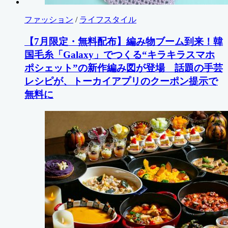
ファッション
/
ライフスタイル
【7月限定・無料配布】編み物ブーム到来！韓
国毛糸「Galaxy」でつくる“キラキラスマホ
ポシェット”の新作編み図が登場 話題の手芸
レシピが、トーカイアプリのクーポン提示で
無料に