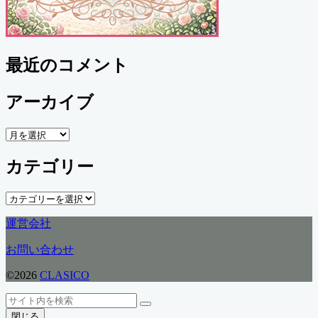
最近のコメント
アーカイブ
ア
ー
カテゴリー
カ
イ
ブ
カ
テ
運営会社
ゴ
リ
お問い合わせ
ー
©2026
CLASICO
ト
検
検
ッ
索
閉じる