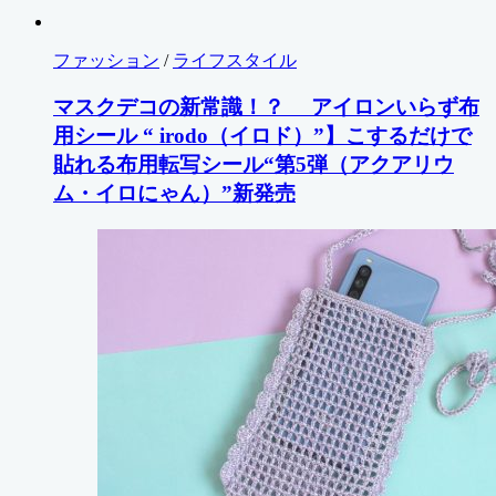
ファッション
/
ライフスタイル
マスクデコの新常識！？ アイロンいらず布
用シール “ irodo（イロド）”】こするだけで
貼れる布用転写シール“第5弾（アクアリウ
ム・イロにゃん）”新発売