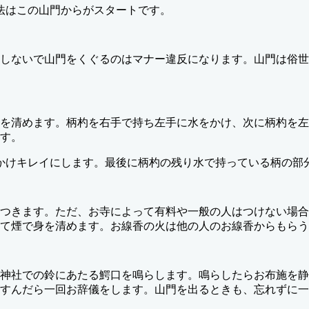
法はこの山門からがスタートです。
しないで山門をくぐるのはマナー違反になります。山門は俗世
を清めます。柄杓を右手で持ち左手に水をかけ、次に柄杓を左
す。
かけキレイにします。最後に柄杓の残り水で持っている柄の部
つきます。ただ、お寺によって有料や一般の人はつけない場合
て煙で身を清めます。お線香の火は他の人のお線香からもらう
神社での鈴にあたる鰐口を鳴らします。鳴らしたらお布施を静
すんだら一回お辞儀をします。山門を出るときも、忘れずに一