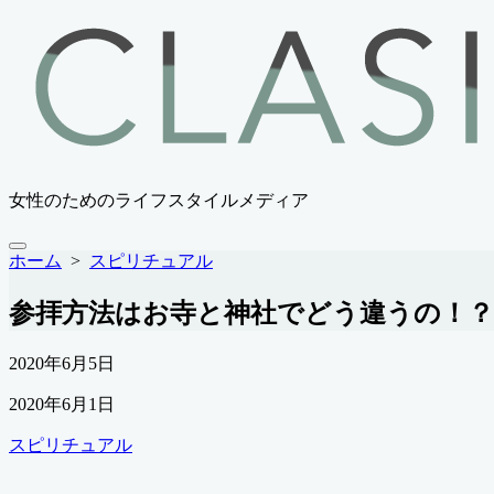
コ
ン
テ
ン
ツ
へ
ス
キ
女性のためのライフスタイルメディア
ッ
プ
メ
ホーム
>
スピリチュアル
ニ
ュ
参拝方法はお寺と神社でどう違うの！
ー
公
2020年6月5日
開
最
2020年6月1日
日
終
カ
スピリチュアル
更
テ
新
ゴ