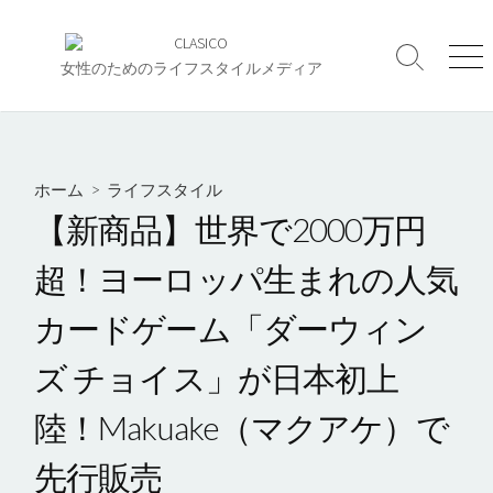
コ
ン
検
メ
テ
女性のためのライフスタイルメディア
索
ニ
ン
切
ュ
ツ
り
ー
へ
替
え
ス
ホーム
>
ライフスタイル
キ
【新商品】世界で2000万円
ッ
プ
超！ヨーロッパ生まれの人気
カードゲーム「ダーウィン
ズ チョイス」が日本初上
陸！Makuake（マクアケ）で
先行販売