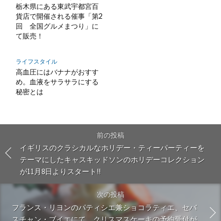
栃木県にある東武宇都宮百
貨店で開催される催事「第2
回 全国グルメまつり」に
て販売！
ライフスタイル
高血圧にはバナナがおすす
め。血液をサラサラにする
秘密とは
前の投稿
イギリスのクラシカルなホリデー・ティーパーティーを
テーマにしたキャスキッドソンのホリデーコレクション
が11月8日よりスタート!!
次の投稿
フランス・リヨンのパティシエ兼ショコラティエ、セバ
スチャン・ブイエにて、クリスマスケーキの予約受付が