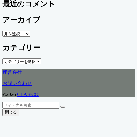
最近のコメント
アーカイブ
ア
ー
カテゴリー
カ
イ
ブ
カ
テ
運営会社
ゴ
リ
お問い合わせ
ー
©2026
CLASICO
ト
検
検
ッ
索
閉じる
索
プ
へ
戻
る