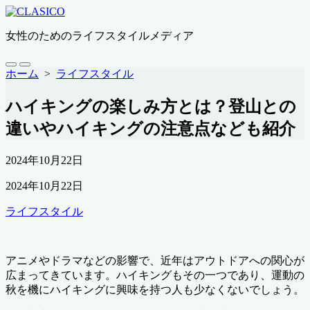
コ
ン
女性のためのライフスタイルメディア
テ
ン
ツ
検
メ
ホーム
>
ライフスタイル
索
ニ
へ
切
ュ
ス
ハイキングの楽しみ方とは？登山との
り
ー
キ
替
違いやハイキングの注意点なども紹介
ッ
え
プ
公
2024年10月22日
開
最
2024年10月22日
日
終
カ
ライフスタイル
更
テ
新
ゴ
日
リ
アニメやドラマなどの影響で、近年はアウトドアへの関心が
ー
広まってきています。ハイキングもその一つであり、運動の
秋を機にハイキングに興味を持つ人も少なくないでしょう。