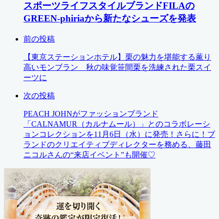
スポーツライフスタイルブランドFILAの
GREEN-phiriaから新たなシューズを発表
前の投稿
【東京ステーションホテル】栗の魅力を堪能する薫り
高いモンブラン 秋の味覚笹間栗を洗練された栗スイ
ーツに
次の投稿
PEACH JOHNがファッションブランド
「CALNAMUR（カルナムール）」とのコラボレーシ
ョンコレクションを11月6日（水）に発売！さらに！ブ
ランドのクリエイティブディレクターを務める、藤田
ニコルさんの“来店イベント”も開催♡