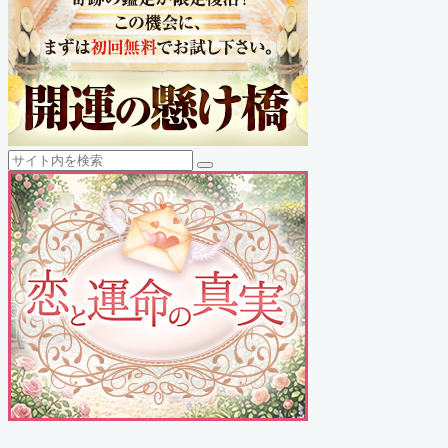
検
検
索
索