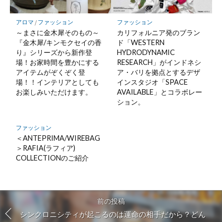
アロマ
/
ファッション
ファッション
～まさに金木犀そのもの～
カリフォルニア発のブラン
『金木犀/キンモクセイの香
ド「WESTERN
り』シリーズから新作登
HYDRODYNAMIC
場！お家時間を豊かにする
RESEARCH」が​インドネシ
アイテムがぞくぞく登
ア・バリを拠点とするデザ
場！！インテリアとしても
インスタジオ「SPACE
お楽しみいただけます。
AVAILABLE」とコラボレー
ション。​
ファッション
＜ANTEPRIMA/WIREBAG
＞RAFIA(ラフィア)
COLLECTIONのご紹介
前の投稿
シンクロニシティが起こるのは運命の相手だから？どん