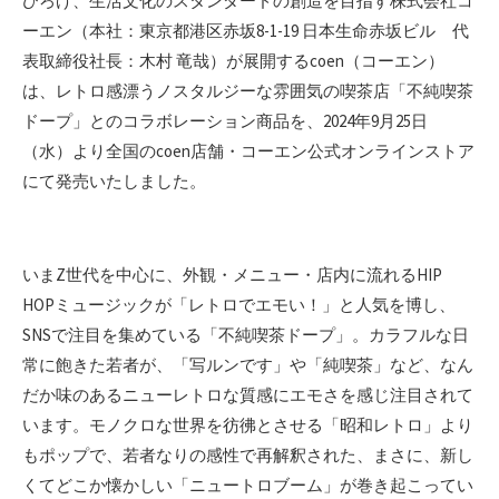
ひろげ、生活文化のスタンダードの創造を目指す株式会社コ
ーエン（本社：東京都港区赤坂8-1-19 日本生命赤坂ビル 代
表取締役社長：木村 竜哉）が展開するcoen（コーエン）
は、レトロ感漂うノスタルジーな雰囲気の喫茶店「不純喫茶
ドープ」とのコラボレーション商品を、2024年9月25日
（水）より全国のcoen店舗・コーエン公式オンラインストア
にて発売いたしました。
いまZ世代を中心に、外観・メニュー・店内に流れるHIP
HOPミュージックが「レトロでエモい！」と人気を博し、
SNSで注目を集めている「不純喫茶ドープ」。カラフルな日
常に飽きた若者が、「写ルンです」や「純喫茶」など、なん
だか味のあるニューレトロな質感にエモさを感じ注目されて
います。モノクロな世界を彷彿とさせる「昭和レトロ」より
もポップで、若者なりの感性で再解釈された、まさに、新し
くてどこか懐かしい「ニュートロブーム」が巻き起こってい