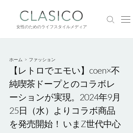
コ
ン
テ
検
メ
ン
女性のためのライフスタイルメディア
索
ニ
ツ
切
ュ
り
ー
へ
替
ス
え
キ
ホーム
>
ファッション
ッ
【レトロでエモい】coen×不
プ
純喫茶ドープとのコラボレ
ーションが実現。2024年9月
25日（水）よりコラボ商品
を発売開始！ いまZ世代中心