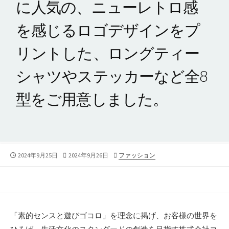
に人気の、ニューレトロ感
を感じるロゴデザインをプ
リントした、ロングティー
シャツやステッカーなど全8
型をご用意しました。
公
最
カ
2024年9月25日
2024年9月26日
ファッション
開
終
テ
日
更
ゴ
新
リ
日
ー
「素的センスと遊びゴコロ」を理念に掲げ、お客様の世界を