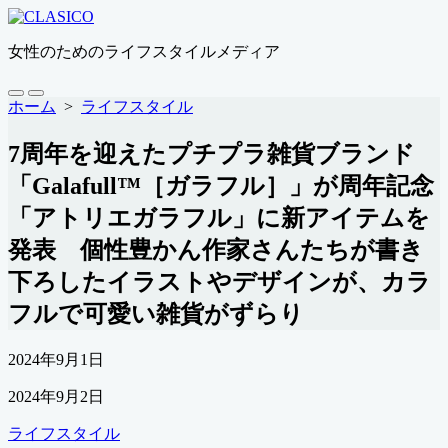
コ
ン
女性のためのライフスタイルメディア
テ
ン
ツ
検
メ
ホーム
>
ライフスタイル
索
ニ
へ
切
ュ
ス
7周年を迎えたプチプラ雑貨ブランド
り
ー
キ
替
「Galafull™［ガラフル］」が周年記念
ッ
え
プ
「アトリエガラフル」に新アイテムを
発表 個性豊かん作家さんたちが書き
下ろしたイラストやデザインが、カラ
フルで可愛い雑貨がずらり
公
2024年9月1日
開
最
2024年9月2日
日
終
カ
ライフスタイル
更