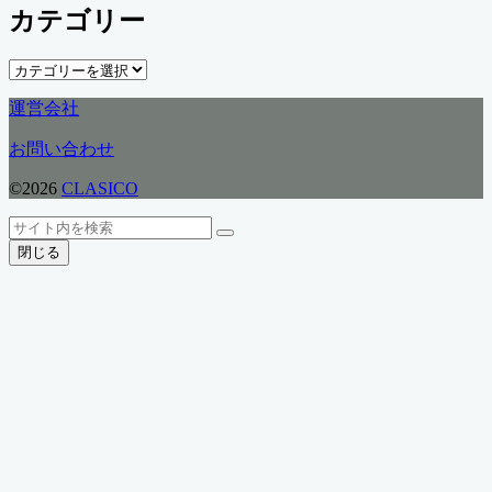
カテゴリー
カ
イ
ブ
カ
テ
運営会社
ゴ
リ
お問い合わせ
ー
©2026
CLASICO
ト
検
検
ッ
索
閉じる
索
プ
へ
戻
る