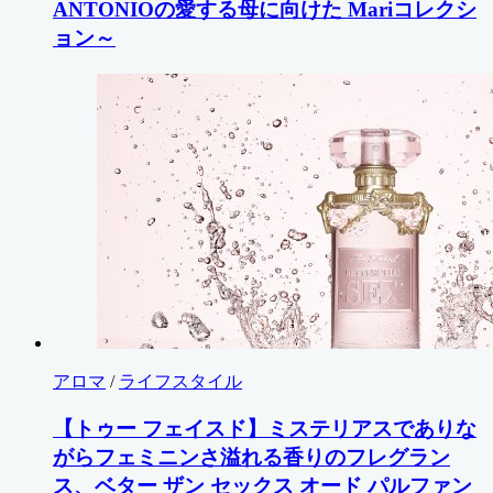
ANTONIOの愛する母に向けた Mariコレクシ
ョン～
アロマ
/
ライフスタイル
【トゥー フェイスド】ミステリアスでありな
がら​フェミニンさ溢れる香りのフレグラン
ス、ベター ザン セックス オード パルファン