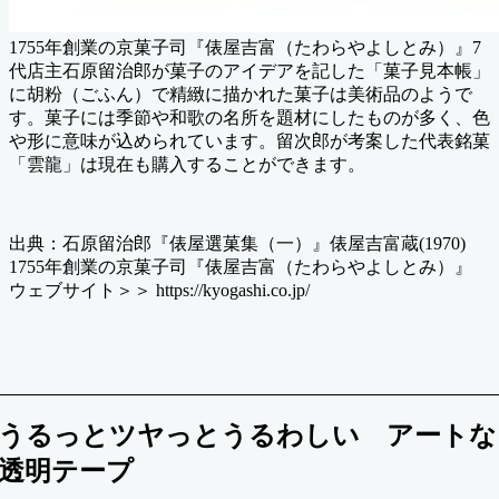
1755年創業の京菓子司『俵屋吉富（たわらやよしとみ）』7
代店主石原留治郎が菓子のアイデアを記した「菓子見本帳」
に胡粉（ごふん）で精緻に描かれた菓子は美術品のようで
す。菓子には季節や和歌の名所を題材にしたものが多く、色
や形に意味が込められています。留次郎が考案した代表銘菓
「雲龍」は現在も購入することができます。
出典：石原留治郎『俵屋選菓集（一）』俵屋吉富蔵(1970)
1755年創業の京菓子司『俵屋吉富（たわらやよしとみ）』
ウェブサイト＞＞ https://kyogashi.co.jp/
うるっとツヤっとうるわしい アートな
透明テープ