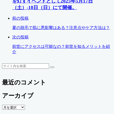
を灯すイベントとして2025年5月17日
（土）-18日（日）にて開催。
前の投稿
夏の脱毛で肌に悪影響はある？注意点やケア方法は？
次の投稿
前世にアクセスは可能なの？前世を知るメリットを紹
介
検
検
索
索
最近のコメント
アーカイブ
ア
ー