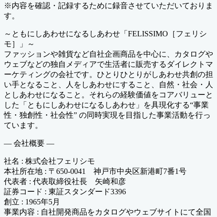
※内容を確認・記録するために録音させていただいておりま
す。
～ともにしあわせになるしあわせ「FELISSIMO［フェリシ
モ］」～
ファッションや雑貨など自社企画商品を中心に、カタログや
ウェブなどの独自メディアで生活者に販売するダイレクトマ
ーケティングの会社です。ひとりひとりがしあわせ共創の担
い手となること、人をしあわせにすること、自然・社会・人
としあわせになること。それらの経験価値をコアバリューと
した「ともにしあわせになるしあわせ」を具現化する“事業
性・独創性・社会性” の同時実現を目指した事業活動を行っ
ています。
― 会社概要 ―
社名 : 株式会社フェリシモ
本社所在地 : 〒650-0041 神戸市中央区新港町7番1号
代表者 : 代表取締役社長 矢崎和彦
証券コード : 東証スタンダード3396
創立 : 1965年5月
事業内容 : 自社開発商品をカタログやウェブサイトにて全国