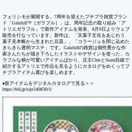
テ
新
ゴ
日
リ
フェリシモが展開する、7周年を迎えたプチプラ雑貨ブラン
ー
ド「Galafull™［ガラフル］」は、周年記念の取り組み「ア
トリエガラフル」で新作アイテムを発表、8月9日よりウェブ
販売を行なっています。新作は、「京菓子文化をあじわう
菓子見本帳から生まれた豆皿」、「コラージュを閉じ込めた
きらきら透明マステ」です。Galafullの雑貨は個性豊かな作
家さんたちが描き下ろしたイラストやデザインを使った、カ
ラフルな柄が可愛いアイテムばかり、店主ChieとSumi目線で
紹介するアトリエで作品を見るようにカタログをめくってプ
チプラアイテム選びを楽しめます。
♦︎新アイテムをデジタルカタログで見る＞＞
https://feli.jp/s/pr240830/1/