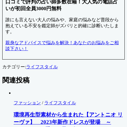
口コミで評判の占い師多数在籍！大人気の電話占
いが初回全員3000円無料
誰にも言えない大人の悩みや、家庭の悩みなど普段から
抱えている不安を鑑定師がズバリと的確に診断いたしま
す。
親身なアドバイスで悩みを解決！あなたのお悩みをご相
談下さい！
カテゴリー:
ライフスタイル
関連投稿
ファッション
/
ライフスタイル
環境再生型素材から生まれた【アントニオ リ
ーヴァ】 2023年新作ドレスが登場 ～