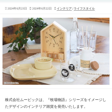
公
最
カ
2024年6月23日
2024年6月22日
インテリア
/
ライフスタイル
開
終
テ
日
更
ゴ
新
リ
日
ー
株式会社ムービックは、『牧場物語』シリーズをイメージし
たデザインのインテリア雑貨を発売いたします。