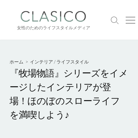
コ
ン
テ
検
メ
ン
女性のためのライフスタイルメディア
索
ニ
ツ
切
ュ
り
ー
へ
替
ス
え
キ
ホーム
>
インテリア
/
ライフスタイル
ッ
『牧場物語』シリーズをイメ
プ
ージしたインテリアが登
場！ほのぼのスローライフ
を満喫しよう♪