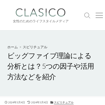
コ
ン
テ
検
メ
ン
女性のためのライフスタイルメディア
索
ニ
ツ
切
ュ
り
ー
へ
替
ス
え
キ
ホーム
>
スピリチュアル
ッ
ビッグファイブ理論による
プ
分析とは？5つの因子や活用
方法などを紹介
公
最
カ
2024年3月4日
2024年3月4日
スピリチュアル