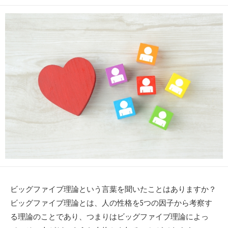
開
終
テ
日
更
ゴ
新
リ
日
ー
ビッグファイブ理論という言葉を聞いたことはありますか？
ビッグファイブ理論とは、人の性格を5つの因子から考察す
る理論のことであり、つまりはビッグファイブ理論によっ