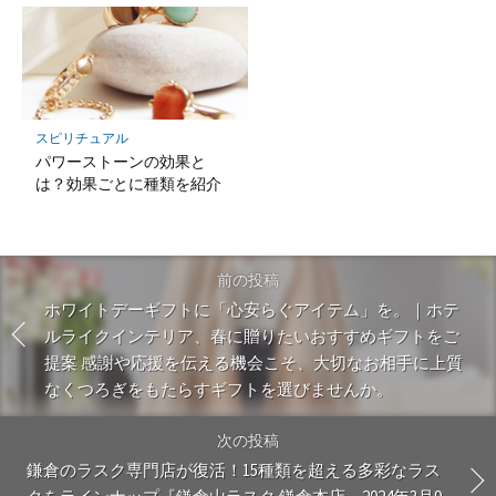
スピリチュアル
パワーストーンの効果と
は？効果ごとに種類を紹介
前の投稿
ホワイトデーギフトに「心安らぐアイテム」を。｜ホテ
ルライクインテリア、春に贈りたいおすすめギフトをご
提案 感謝や応援を伝える機会こそ、大切なお相手に上質
なくつろぎをもたらすギフトを選びませんか。
次の投稿
鎌倉のラスク専門店が復活！15種類を超える多彩なラス