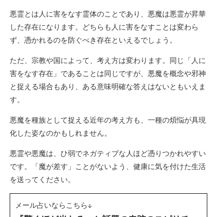
悪霊とは人に害をなす霊体のことであり、悪魔は悪霊が昇華
した存在になります。どちらも人に害をなすことは変わら
ず、憑かれるのを防ぐべき存在といえるでしょう。
ただ、宗教や国によって、考え方は変わります。同じ「人に
害をなす存在」であることは同じですが、悪魔を概念や邪神
と捉える場合もあり、ある意味明確な答えはないともいえま
す。
悪魔を種族として捉える近年の考え方も、一種の煩悩が具現
化した姿なのかもしれません。
悪霊や悪魔は、ひ弱でネガティブな人ほど憑りつかれやすい
です。「魔が差す」ことがないよう、健康に気を付けた生活
を送ってください。
メール占いならこちら↓