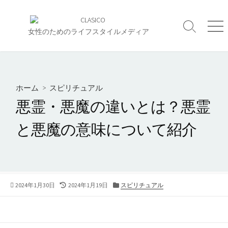
コ
ン
検
メ
テ
女性のためのライフスタイルメディア
索
ニ
ン
切
ュ
ツ
り
ー
へ
替
え
ス
ホーム
>
スピリチュアル
キ
悪霊・悪魔の違いとは？悪霊
ッ
プ
と悪魔の意味について紹介
公
最
カ
2024年1月30日
2024年1月19日
スピリチュアル
開
終
テ
日
更
ゴ
新
リ
日
ー