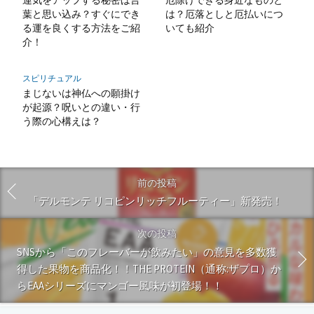
葉と思い込み？すぐにでき
は？厄落としと厄払いにつ
る運を良くする方法をご紹
いても紹介
介！
スピリチュアル
まじないは神仏への願掛け
が起源？呪いとの違い・行
う際の心構えは？
前の投稿
「デルモンテ リコピンリッチフルーティー」新発売！
次の投稿
SNSから「このフレーバーが飲みたい」の意見を多数獲
得した果物を商品化！！THE PROTEIN（通称:ザプロ）か
らEAAシリーズにマンゴー風味が初登場！！