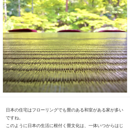
新
リ
日
ー
日本の住宅はフローリングでも畳のある和室がある家が多い
ですね。
このように日本の生活に根付く畳文化は、一体いつからはじ