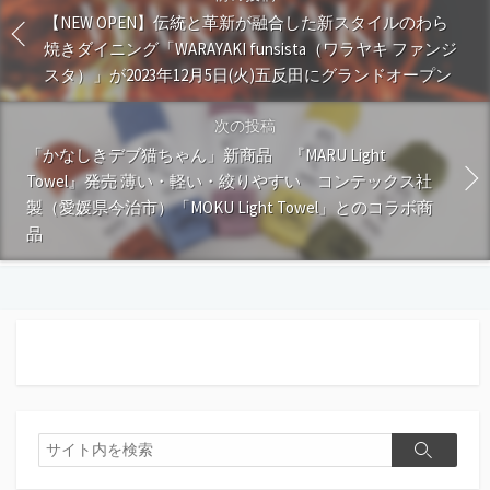
【NEW OPEN】伝統と革新が融合した新スタイルのわら
焼きダイニング「WARAYAKI funsista（ワラヤキ ファンジ
スタ）」が2023年12月5日(火)五反田にグランドオープン
次の投稿
「かなしきデブ猫ちゃん」新商品 『MARU Light
Towel』発売 薄い・軽い・絞りやすい コンテックス社
製（愛媛県今治市）「MOKU Light Towel」とのコラボ商
品
検
検
索
索