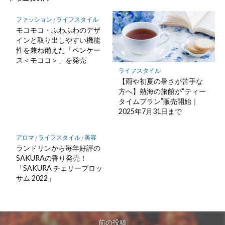
ファッション
/
ライフスタイル
モコモコ・ふわふわのデザ
インと取り出しやすい機能
性を兼ね備えた「ペンケー
ス＜モココ＞」を発売
ライフスタイル
【雨や初夏の暑さが苦手な
方へ】熱海の旅館が“ティー
タイムプラン”販売開始｜
2025年7月31日まで
アロマ
/
ライフスタイル
/
美容
ランドリンから毎年好評の
SAKURAの香り発売！
「SAKURA チェリーブロッ
サム 2022」
前の投稿