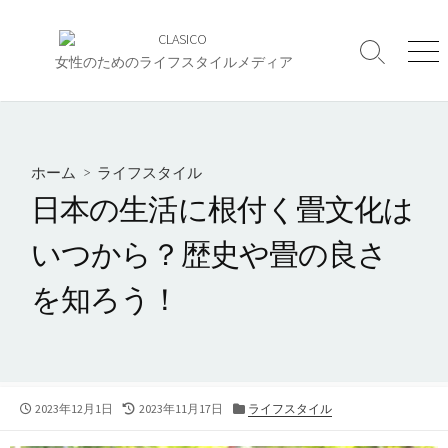
コ
ン
検
メ
テ
女性のためのライフスタイルメディア
索
ニ
ン
切
ュ
ツ
り
ー
へ
替
え
ス
ホーム
>
ライフスタイル
キ
日本の生活に根付く畳文化は
ッ
プ
いつから？歴史や畳の良さ
を知ろう！
公
最
カ
2023年12月1日
2023年11月17日
ライフスタイル
開
終
テ
日
更
ゴ