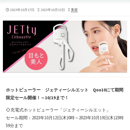
公
2023年10月17日
最
2023年10月13日
カ
美容
開
終
テ
日
更
ゴ
新
リ
日
ー
ホットビューラー ジェティーシルエット Qoo10にて期間
限定セール開催！～10/19まで！
◇充電式ホットビューラー「ジェティーシルエット」
セール期間：2023年10月12日(木)0時～2023年10月19日(木)23時
59分まで