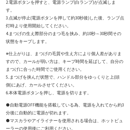
2.電源ボタンを押すと、電源ランプ(白ランプ)が点滅しま
す。
3.点滅が停止(電源ボタンを押して約30秒後)した後、ランプ点
灯時より使用開始してください。
4.まつげの生え際部分のまつ毛を挟み、約10秒～30秒間その
状態をキープします。
※仕上がりは、まつげの毛質や生え方により個人差がありま
すので、カールが弱い方は、キープ時間を延ばして、自分の
まつげに合った時間でご使用ください。
5..まつげを挟んだ状態で、ハンドル部分をゆっくりと上(頭
側)にあげ、カールさせてください。
6.本体電源ボタンを押し、電源を切ります。
●自動電源OFF機能を搭載している為、電源を入れてから約3
分後に自動的に電源が切れます。
●マスカラやアイライナーを使用される場合は、ホットビュ
ーラーの使用後にご利用ください。