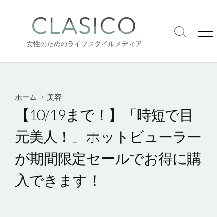
コ
ン
テ
検
メ
ン
女性のためのライフスタイルメディア
索
ニ
ツ
切
ュ
り
ー
へ
替
ス
え
キ
ホーム
>
美容
ッ
【10/19まで！】「時短で目
プ
元美人！」ホットビューラー
が期間限定セールでお得に購
入できます！