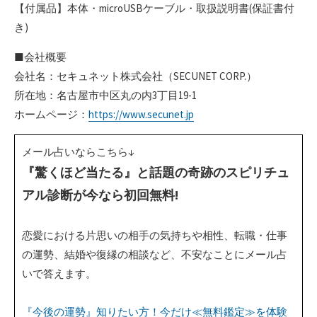
【付属品】本体・microUSBケーブル・取扱説明書(保証書付
き)
■会社概要
会社名：セキュネット株式会社（SECUNET CORP.）
所在地：名古屋市中区丸の内3丁目19-1
ホームページ：
https://www.secunet.jp
メール占いならこちら↓
『驚くほど当たる』と話題の奇跡のスピリチュ
アル診断が今なら初回無料!
恋愛における片思いの相手の気持ちや相性、転職・仕事
の運勢、結婚や復縁の相談など、不安なことにメール占
いで答えます。
『今後の運勢』知りたい方！今だけ≪無料鑑定≫を体験