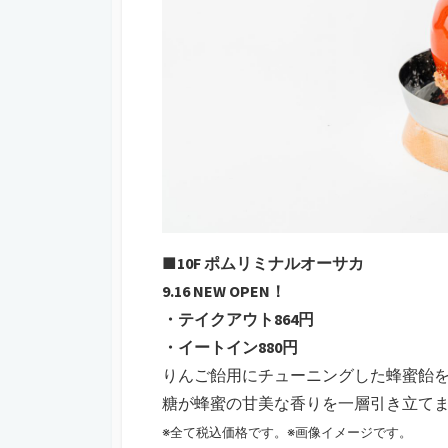
■10F ポムリミナルオーサカ
9.16 NEW OPEN！
・テイクアウト864円
・イートイン880円
りんご飴用にチューニングした蜂蜜飴
糖が蜂蜜の甘美な香りを一層引き立て
※全て税込価格です。※画像イメージです。