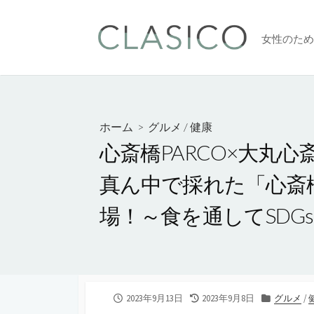
コ
ン
女性のため
テ
ン
ツ
へ
ス
ホーム
>
グルメ
/
健康
キ
心斎橋PARCO×大丸
ッ
プ
真ん中で採れた「心斎
場！～食を通してSDG
公
2023年9月13日
最
2023年9月8日
カ
グルメ
/
開
終
テ