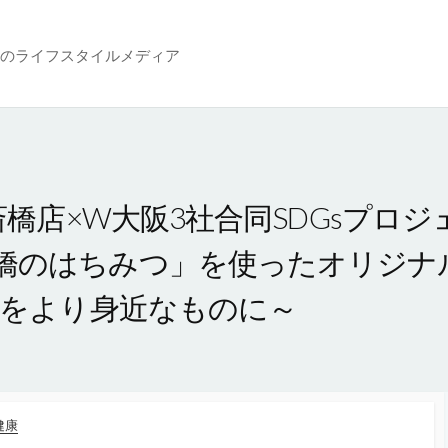
のライフスタイルメディア
心斎橋店×W大阪3社合同SDGsプロ
橋のはちみつ」を使ったオリジナ
sをより身近なものに～
健康