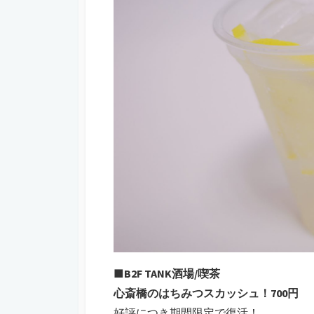
■B2F TANK酒場/喫茶
心斎橋のはちみつスカッシュ！700円
好評につき期間限定で復活！