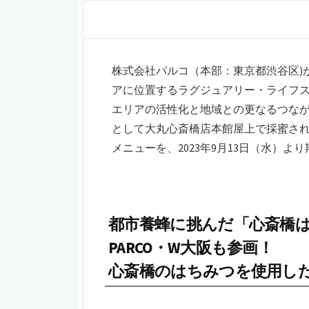
日
更
ゴ
新
リ
日
ー
株式会社パルコ（本部：東京都渋谷区)が
アに位置するラグジュアリー・ライフ
エリアの活性化と地域との更なるつなが
として⼤丸⼼斎橋店本館屋上で採蜜さ
メニューを、2023年9月13日（水）
都市養蜂に挑んだ「心斎橋
PARCO・W大阪も参画！
心斎橋のはちみつを使用し