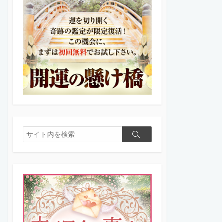
検
検
索
索