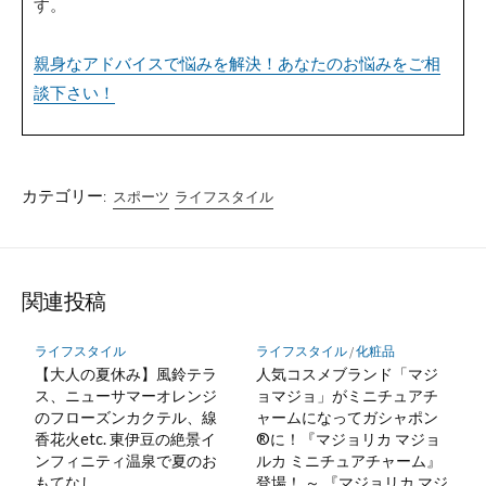
す。
親身なアドバイスで悩みを解決！あなたのお悩みをご相
談下さい！
カテゴリー:
スポーツ
ライフスタイル
関連投稿
ライフスタイル
ライフスタイル
/
化粧品
【大人の夏休み】風鈴テラ
人気コスメブランド「マジ
ス、ニューサマーオレンジ
ョマジョ」がミニチュアチ
のフローズンカクテル、線
ャームになってガシャポン
香花火etc. 東伊豆の絶景イ
®に！『マジョリカ マジョ
ンフィニティ温泉で夏のお
ルカ ミニチュアチャーム』
もてなし
登場！ ～ 『マジョリカ マジ