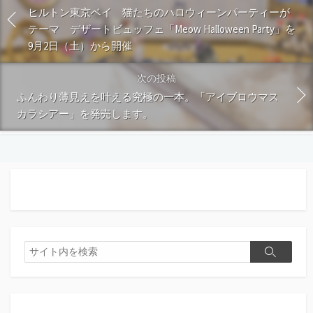
ヒルトン東京ベイ 猫たちのハロウィーンパーティーが
テーマ デザートビュッフェ「Meow Halloween Party」を
9月2日（土）から開催
次の投稿
ふんわり薄見えを叶える究極の一本。「アイブロウマス
カラシアー」を発売します。
検
検
索
索