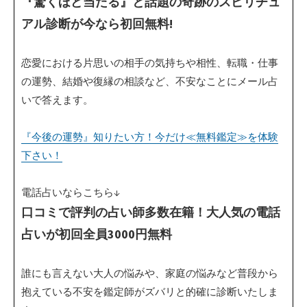
『驚くほど当たる』と話題の奇跡のスピリチュ
アル診断が今なら初回無料!
恋愛における片思いの相手の気持ちや相性、転職・仕事
の運勢、結婚や復縁の相談など、不安なことにメール占
いで答えます。
『今後の運勢』知りたい方！今だけ≪無料鑑定≫を体験
下さい！
電話占いならこちら↓
口コミで評判の占い師多数在籍！大人気の電話
占いが初回全員3000円無料
誰にも言えない大人の悩みや、家庭の悩みなど普段から
抱えている不安を鑑定師がズバリと的確に診断いたしま