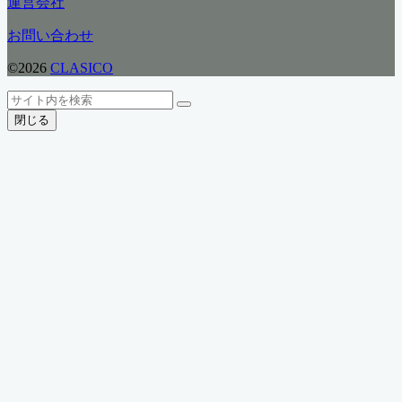
運営会社
ゴ
リ
お問い合わせ
ー
©2026
CLASICO
ト
検
検
ッ
索
閉じる
索
プ
へ
戻
る