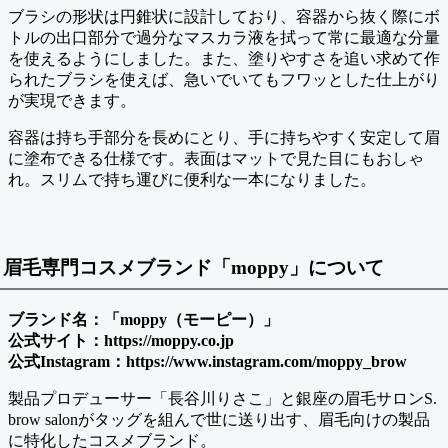
ブラシの形状は円錐状に設計しており、容器から抜く際にボ
トルの出口部分で過分なマスカラ液を拭って常に最適な分量
を使えるようにしました。また、塗りやすさを追い求めて作
られたブラシを使えば、急いでいてもフワッとした仕上がり
が実現できます。
容器は持ち手部分を長めにとり、手に持ちやすく安定して眉
に塗布できる仕様です。表面はマットで見た目にもおしゃ
れ。スリムで持ち運びに便利な一本になりました。
眉毛専門コスメブランド「moppy」について
ブランド名：「moppy（モーピー）」
公式サイト：https://moppy.co.jp
公式Instagram：https://www.instagram.com/moppy_brow
製品プロデューサー「長谷川りさこ」と銀座の眉毛サロンS.
brow salonがタッグを組んで世に送り出す、眉毛向けの製品
に特化したコスメブランド。