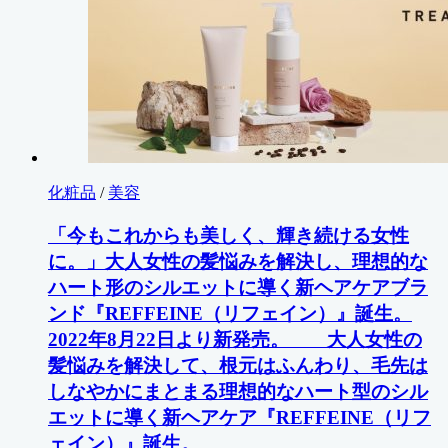
化粧品
/
美容
「今もこれからも美しく、輝き続ける女性
に。」大人女性の髪悩みを解決し、理想的な
ハート形のシルエットに導く新ヘアケアブラ
ンド『REFFEINE（リフェイン）』誕生。
2022年8月22日より新発売。 大人女性の
髪悩みを解決して、根元はふんわり、毛先は
しなやかにまとまる理想的なハート型のシル
エットに導く新ヘアケア『REFFEINE（リフ
ェイン）』誕生。