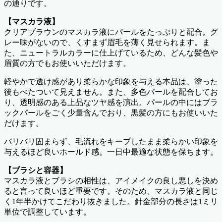
の通りです。
【マスカラ液】
クリアブラウンのマスカラ液にパールをたっぷりと配合。グ
レー味がないので、くすまず眉毛を薄く見せられます。ま
た、ニュートラルカラーに仕上げているため、どんな髪色や
眉質の方でもお使いいただけます。
軽やかで透け感があり柔らかな印象を与える本品は、塗った
後もべたついて見えません。また、多色パールを配合してお
り、透明感のある上品なツヤ感を演出。パールの中にはブラ
ックパールをごく少量含んでおり、黒髪の方にもお使いいた
だけます。
バリバリ固まらず、毛流れをキープしたまま柔らかい印象を
与えるほど良いホールド感。一日中最適な状態を保ちます。
【ブラシと容器】
マスカラ液とブラシの相性は、アイメイクの良し悪しを決め
ると言って良いほど重要です。そのため、マスカラ液と同じ
く1年半かけてこだわり抜きました。針金部分の長さは1ミリ
単位で調整しています。