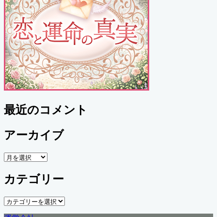
最近のコメント
アーカイブ
ア
ー
カテゴリー
カ
イ
ブ
カ
テ