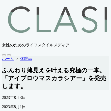
コ
ン
テ
ン
ツ
へ
ス
キ
女性のためのライフスタイルメディア
ッ
プ
検
メ
ホーム
>
化粧品
索
ニ
切
ュ
ふんわり薄見えを叶える究極の一本。
り
ー
替
「アイブロウマスカラシアー」を発売
え
します。
公
2023年8月3日
開
最
2023年8月1日
日