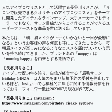
人気アイブロウリストとして活躍する長谷川りさこが、「サ
ロンで販売できるクオリティのアイブロウコスメ」をテーマ
に開発したアイテムをラインナップ。大手メーカーでもディ
ーラーでもなく、サロン目線だからこそ作ることができるユ
ーザーファーストな商品を世に送り出しています。
私たちは、「朝、眉メイクが上手くいかないと一日が憂鬱に
なる」というお客様の声を何度も耳にしてきたことから、毎
朝眉メイクが楽しみになるようなコスメを届けたいという思
いを持ち続けてきました。ブランド名の「moppy」は
「morning happy」を由来とする造語です。
【長谷川りさこ】
アイブロウ歴14年を誇り、自信が経営する「眉毛サロン
Birthday GINZA」は人気のあまり新規予約の受付を停止して
いるほど。Instagramでも積極的に眉毛に関する情報発信を行
っており、フォロワー数は2023年7月現在約5.7万人。
「長谷川りさこ」Instagram：
https://www.instagram.com/birthday_risako_eyebrow
【S. brow salon】