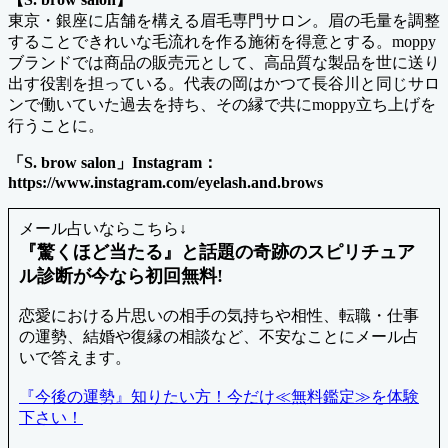
東京・銀座に店舗を構える眉毛専門サロン。眉の毛量を調整
することできれいな毛流れを作る施術を得意とする。moppy
ブランドでは商品の販売元として、高品質な製品を世に送り
出す役割を担っている。代表の岡はかつて長谷川と同じサロ
ンで働いていた過去を持ち、その縁で共にmoppy立ち上げを
行うことに。
「S. brow salon」Instagram：
https://www.instagram.com/eyelash.and.brows
メール占いならこちら↓
『驚くほど当たる』と話題の奇跡のスピリチュア
ル診断が今なら初回無料!
恋愛における片思いの相手の気持ちや相性、転職・仕事
の運勢、結婚や復縁の相談など、不安なことにメール占
いで答えます。
『今後の運勢』知りたい方！今だけ≪無料鑑定≫を体験
下さい！