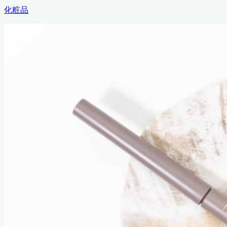
終
カ
化粧品
更
テ
新
ゴ
日
リ
ー