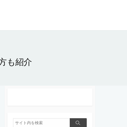
方も紹介
検
検