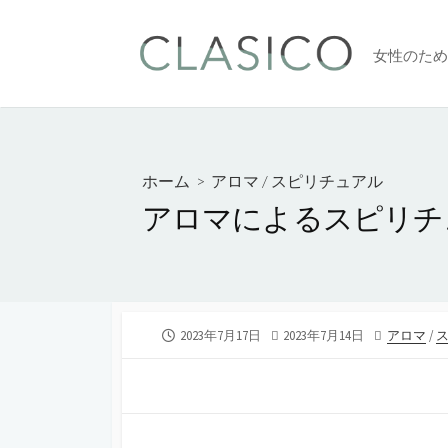
コ
ン
女性のため
テ
ン
ツ
へ
ス
ホーム
>
アロマ
/
スピリチュアル
キ
アロマによるスピリチ
ッ
プ
公
2023年7月17日
最
2023年7月14日
カ
アロマ
/
開
終
テ
日
更
ゴ
新
リ
日
ー