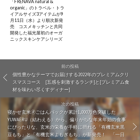
「FRENAVA natural &
organic」のトラベル・トラ
イアルサイズ3アイテムが9
月11日（水）より順次新発
売 コスメキッチンと共同
開発した福光屋初のオーガ
ニックスキンケアシリーズ
前の投稿
個性豊かなテーマでお届けする2022年のプレミアムクリ
スマスコース [五感を刺激するランチ]と[プレミアム食
材を味わい尽くすディナー]
次の投稿
寝かせ玄米🄬ごはんパックが累計1,000万色突破した
YUWAERU（結わえる）から、偏りがちな年末年始の食事
にぴったりな、玄米の栄養が手軽に摂れる「有機玄米黒
豆もち」と「有機玄米よもぎもち」が新発売！ 「一日