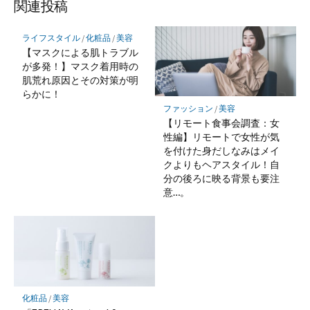
関連投稿
ライフスタイル
/
化粧品
/
美容
【マスクによる肌トラブル
が多発！】マスク着用時の
肌荒れ原因とその対策が明
らかに！
ファッション
/
美容
【リモート食事会調査：女
性編】リモートで女性が気
を付けた身だしなみはメイ
クよりもヘアスタイル！自
分の後ろに映る背景も要注
意…。
化粧品
/
美容