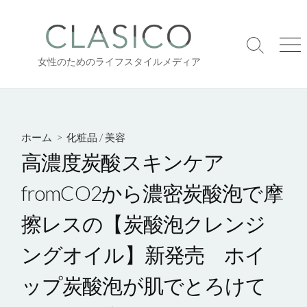
コ
ン
テ
検
メ
ン
女性のためのライフスタイルメディア
索
ニ
ツ
切
ュ
り
ー
へ
替
ス
え
キ
ホーム
>
化粧品
/
美容
ッ
高濃度炭酸スキンケア
プ
fromCO2から濃密炭酸泡で摩
擦レスの【炭酸泡クレンジ
ングオイル】新発売 ホイ
ップ炭酸泡が肌でとろけて