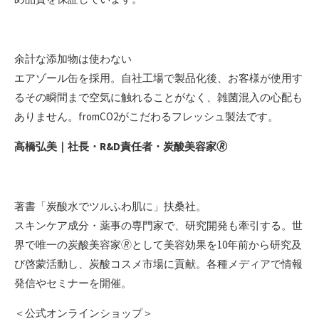
余計な添加物は使わない
エアゾール缶を採用。自社工場で製品化後、お客様が使用す
るその瞬間まで空気に触れることがなく、雑菌混入の心配も
ありません。fromCO2がこだわるフレッシュ製法です。
高橋弘美｜社長・R&D責任者・炭酸美容家🄬
著書「炭酸水でツルふわ肌に」扶桑社。
スキンケア成分・薬事の専門家で、研究開発も牽引する。世
界で唯一の炭酸美容家🄬として美容効果を10年前から研究及
び啓蒙活動し、炭酸コスメ市場に貢献。各種メディアで情報
発信やセミナーを開催。
＜公式オンラインショップ＞