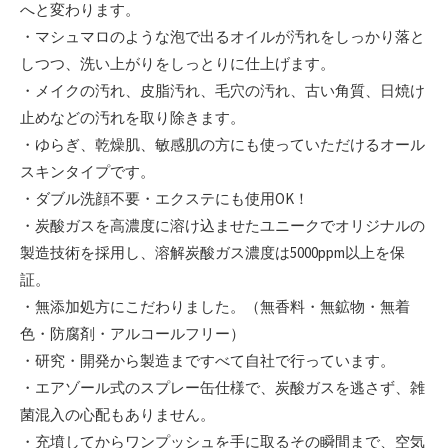
へと変わります。
・マシュマロのような泡で出るオイルが汚れをしっかり落と
しつつ、洗い上がりをしっとりに仕上げます。
・メイクの汚れ、皮脂汚れ、毛穴の汚れ、古い角質、日焼け
止めなどの汚れを取り除きます。
・ゆらぎ、乾燥肌、敏感肌の方にも使っていただけるオール
スキンタイプです。
・ダブル洗顔不要・エクステにも使用OK！
・炭酸ガスを高濃度に溶け込ませたユニークでオリジナルの
製造技術を採用し、溶解炭酸ガス濃度は5000ppm以上を保
証。
・無添加処方にこだわりました。（無香料・無鉱物・無着
色・防腐剤・アルコールフリー）
・研究・開発から製造まですべて自社で行っています。
・エアゾール式のスプレー缶仕様で、炭酸ガスを逃さず、雑
菌混入の心配もありません。
・充墳してからワンプッシュを手に取るその瞬間まで、空気