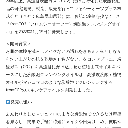
20年以上、高濃度炭酸ガス（CO2）だけに特化した炭酸化粧
品の研究開発、製造、販売を行っているシーオーツプラス株
式会社（本社：広島県山県郡）は、お肌の摩擦を少なくした
「fromCO2（フロムシーオーツー）炭酸泡クレンジングオイ
ル」を2022年11月29日に発売します。
＜開発背景＞
お肌の摩擦を減らしメイクなどの汚れをきちんと落としなが
ら洗い上がりの肌を乾燥させ過ぎない、をコンセプトに、炭
酸ガス（CO2）を高濃度に溶け込ませた植物由来オイルをベ
ースにした炭酸泡クレンジングオイルは、高濃度炭酸ｘ植物
オイルがマシュマロのような炭酸泡でクレンジングする
fromCO2のスキンケアオイルを開発しました。
発売の狙い
ふんわりとしたマシュマロのような炭酸泡でできるだけ摩擦
を減らし、簡単で手軽に時短にメイクや日焼け止め、皮脂や