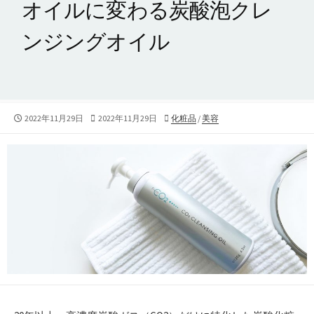
オイルに変わる炭酸泡クレ
ンジングオイル
公
2022年11月29日
最
2022年11月29日
カ
化粧品
/
美容
開
終
テ
日
更
ゴ
新
リ
日
ー