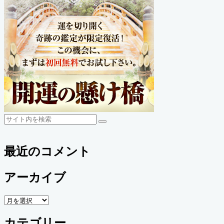
検
検
索
索
最近のコメント
アーカイブ
ア
ー
カテゴリー
カ