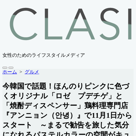
コ
ン
テ
ン
ツ
へ
ス
キ
女性のためのライフスタイルメディア
ッ
プ
検
メ
ホーム
>
グルメ
索
ニ
切
ュ
今韓国で話題！ほんのりピンクに色づ
り
ー
替
くオリジナル「ロゼ プデチゲ」と
え
「焼酎ディスペンサー」鶏料理専門店
『アンニョン（안녕）』で11月1日から
スタート ～まるで勧告を旅した気分
になれるパステルカラーの空間がキュ