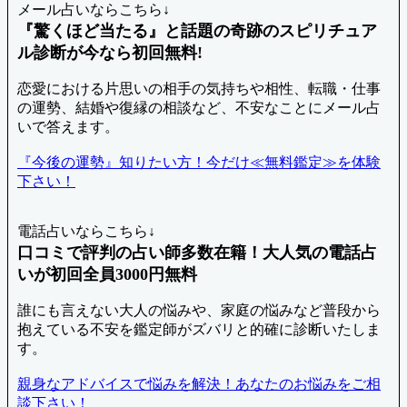
メール占いならこちら↓
『驚くほど当たる』と話題の奇跡のスピリチュア
ル診断が今なら初回無料!
恋愛における片思いの相手の気持ちや相性、転職・仕事
の運勢、結婚や復縁の相談など、不安なことにメール占
いで答えます。
『今後の運勢』知りたい方！今だけ≪無料鑑定≫を体験
下さい！
電話占いならこちら↓
口コミで評判の占い師多数在籍！大人気の電話占
いが初回全員3000円無料
誰にも言えない大人の悩みや、家庭の悩みなど普段から
抱えている不安を鑑定師がズバリと的確に診断いたしま
す。
親身なアドバイスで悩みを解決！あなたのお悩みをご相
談下さい！