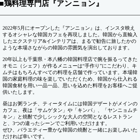
■鶏料理専門店『アンニョン』
2022年5月にオープンした『アンニョン』は、インスタ映え
するオシャレな韓国カフェを再現しました。韓国から直輸入
したエクステリア&インテリアは、まるで勧告に旅したかの
ような本場さながらの韓国の雰囲気を演出しております。
20年以上も千葉県・本八幡の韓国料理店で腕を振るってきた
オモニ（シェフ）が作るメニューは“手作り”にこだわり、キ
ムチはもちろんすべての料理を店舗で作っています。本場韓
国の家庭料理の味を楽しでいただくため、韓国から仕入れる
韓国食材を用い一品一品、思いを込めた料理をお客様へご提
供いたします。
昼はお粥ランチ、ティータイムには韓国デザートがメインの
カフェ、夜は「サムゲタン」や「キンパ」、「ヤンニョムチ
キン」と焼酎で少しシックな大人の空間となるレストラン
と、3つの違ったシーンでご利用いただけます。
ぜひ、バラエティー豊かな韓国の焼酎と一緒にお楽しみいた
だければ幸いです。