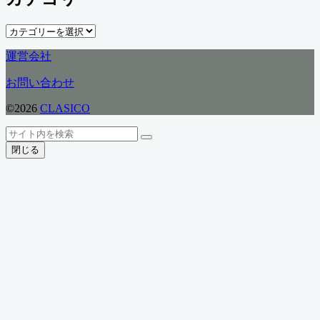
イ
ブ
カ
テ
運営会社
ゴ
リ
お問い合わせ
ー
©2026
CLASICO
ト
検
検
ッ
索
閉じる
索
プ
へ
戻
る