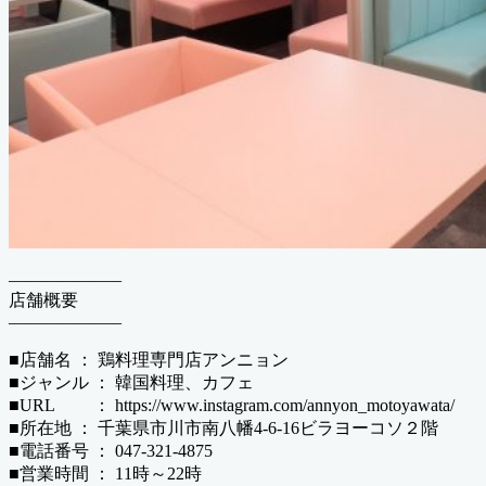
——————–
店舗概要
——————–
■店舗名 ： 鶏料理専門店アンニョン
■ジャンル ： 韓国料理、カフェ
■URL ： https://www.instagram.com/annyon_motoyawata/
■所在地 ： 千葉県市川市南八幡4-6-16ビラヨーコソ２階
■電話番号 ： 047-321-4875
■営業時間 ： 11時～22時