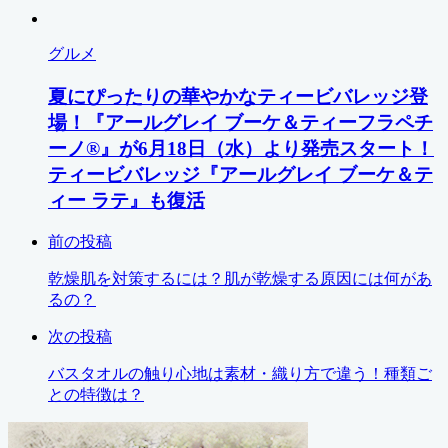
グルメ
夏にぴったりの華やかなティービバレッジ登
場！『アールグレイ ブーケ＆ティーフラペチ
ーノ®︎』が6月18日（水）より発売スタート！
ティービバレッジ『アールグレイ ブーケ＆テ
ィー ラテ』も復活
前の投稿
乾燥肌を対策するには？肌が乾燥する原因には何があ
るの？
次の投稿
バスタオルの触り心地は素材・織り方で違う！種類ご
との特徴は？