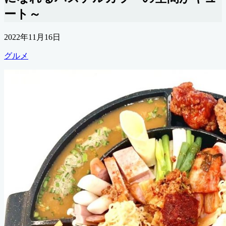
ート～
公
2022年11月16日
開
カ
グルメ
日
テ
ゴ
リ
ー