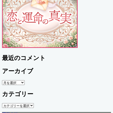
最近のコメント
アーカイブ
ア
ー
カテゴリー
カ
イ
ブ
カ
テ