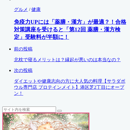
グルメ
/
健康
免疫力UPには「薬膳・漢方」が最適？！合格
対策講座を受けると「第12回 薬膳・漢方検
定」受験料が半額に！
前の投稿
北枕で寝るメリットは？縁起が悪いのは本当なの？
次の投稿
ダイエットや健康志向の方に大人気の料理【サラダボ
ウル専門店 プロテインメイト】港区芝2丁目にオープ
ン！
検
検
索
索