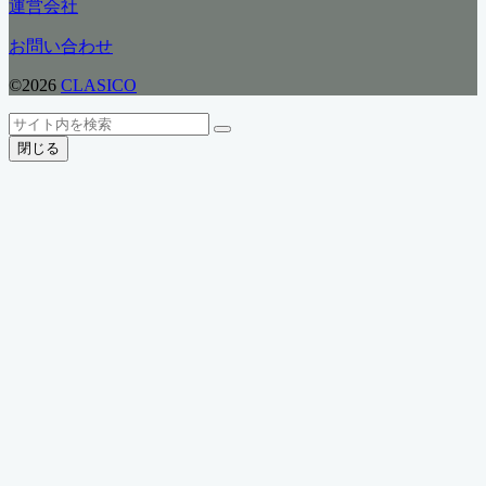
運営会社
ゴ
リ
お問い合わせ
ー
©2026
CLASICO
ト
検
検
ッ
索
閉じる
索
プ
へ
戻
る