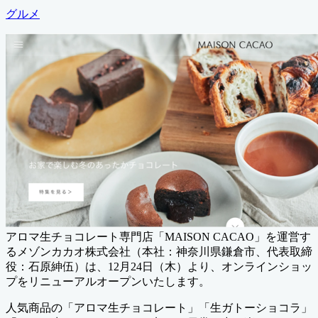
終
カ
グルメ
更
テ
新
ゴ
日
リ
ー
アロマ生チョコレート専門店「MAISON CACAO」を運営す
るメゾンカカオ株式会社（本社：神奈川県鎌倉市、代表取締
役：石原紳伍）は、12月24日（木）より、オンラインショッ
プをリニューアルオープンいたします。
人気商品の「アロマ生チョコレート」「生ガトーショコラ」