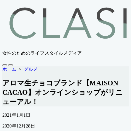
コ
ン
テ
ン
ツ
へ
ス
キ
女性のためのライフスタイルメディア
ッ
プ
検
メ
ホーム
>
グルメ
索
ニ
切
ュ
アロマ生チョコブランド【MAISON
り
ー
替
CACAO】オンラインショップがリニ
え
ューアル！
公
2021年1月1日
開
最
2020年12月28日
日