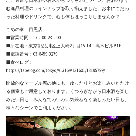
理、豊富な日本酒やお米からつくられたワイン、お酒のすす
む逸品料理のラインナップを取り揃えました。お米にこだわ
った料理やドリンクで、心も体もほっこりしませんか？
こめの家 目黒店
■営業時間：17：00-23：00
■所在地：東京都品川区上大崎2丁目15-14 高木ビルB1F
■電話番号：03-6459-3279
■食べログ：
https://tabelog.com/tokyo/A1316/A131601/13195799/
開放的なテーブル席の他にも、ゆったりとお楽しみいただけ
る個室もご用意しております。くつろぎながら日本酒を楽し
みたい日も、みんなでわいわい気兼ねなく楽しみたい日も、
様々なシーンでご利用ください。