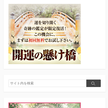
検
検
索
索