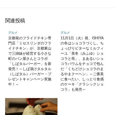
関連投稿
グルメ
グルメ
京都発のフライドチキン専
11月1日（火）発、ISHIYA
門店「ミセスリンダのフラ
の冬はショコラづくし。ち
イドチキン」が、京都東山
ょっぴりビターなミルフィ
で三姉妹が経営する小さな
ーユ「美冬（みふゆ）ショ
町のパン屋さんとコラボ
コラと苺」、まあるいショ
「しばタルバーガー」を新
コラバウムをチョコで包ん
発売！～しば漬けタルタル
だ「くちどけショコラのま
（しばタル）バーガー・プ
るやまクーヘン」～ご褒美
レゼントキャンペーン実施
に食べたい、しっとり食感
中！～
のケーキ「クラシックショ
コラ」も発売～