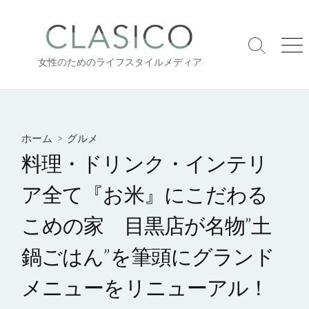
コ
ン
テ
検
メ
ン
女性のためのライフスタイルメディア
索
ニ
ツ
切
ュ
り
ー
へ
替
ス
え
キ
ホーム
>
グルメ
ッ
料理・ドリンク・インテリ
プ
ア全て『お米』にこだわる
こめの家 目黒店が名物”土
鍋ごはん”を筆頭にグランド
メニューをリニューアル！