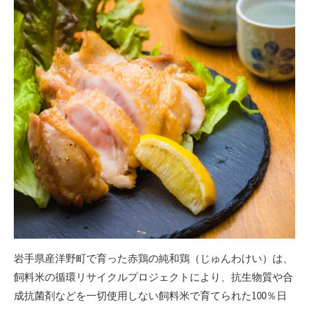
岩手県産洋野町で育った赤鶏の純和鶏（じゅんわけい）は、
飼料米の循環リサイクルプロジェクトにより、抗生物質や合
成抗菌剤などを一切使用しない飼料米で育てられた100％日