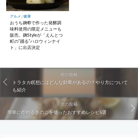
グルメ
/
健康
おうち麹®で作った発酵調
味料使用の限定メニューも
販売。麹Styleが「えんとつ
町の”踊る”ハロウィンナイ
ト」に出店決定
前の投稿
トラタカ瞑想にはどんな効果があるの？やり方について
も紹介
次の投稿
簡単に作れるきのこを使ったおすすめレシピ6選