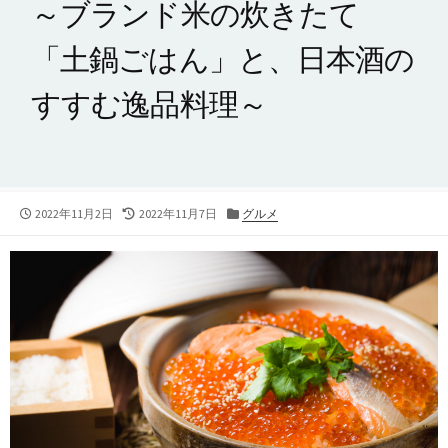
～ブランド米の炊きたて
「土鍋ごはん」と、日本酒の
すすむ逸品料理～
公
最
カ
2022年11月2日
2022年11月7日
グルメ
開
終
テ
日
更
ゴ
新
リ
日
ー