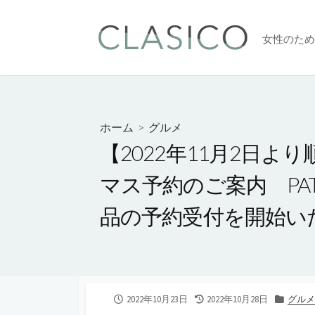
コ
ン
女性のため
テ
ン
ツ
へ
ス
ホーム
>
グルメ
キ
【2022年11月2日より順次
ッ
プ
マス予約のご案内 PATIS
品の予約受付を開始い
公
2022年10月23日
最
2022年10月28日
カ
グルメ
開
終
テ