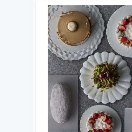
日
更
ゴ
新
リ
日
ー