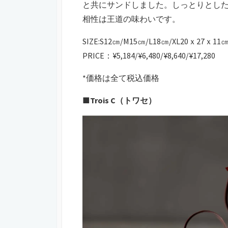
と共にサンドしました。しっとりとし
相性は王道の味わいです。
SIZE:S12㎝/M15㎝/L18㎝/XL20ｘ27ｘ11
PRICE：¥5,184/¥6,480/¥8,640/¥17,280
*価格は全て税込価格
■Trois C（トワセ）