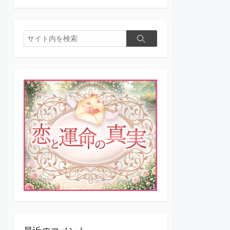
検
検
索
索