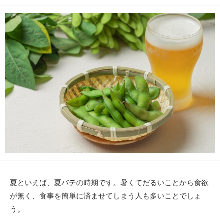
開
終
テ
日
更
ゴ
新
リ
日
ー
夏といえば、夏バテの時期です。暑くてだるいことから食欲
が無く、食事を簡単に済ませてしまう人も多いことでしょ
う。