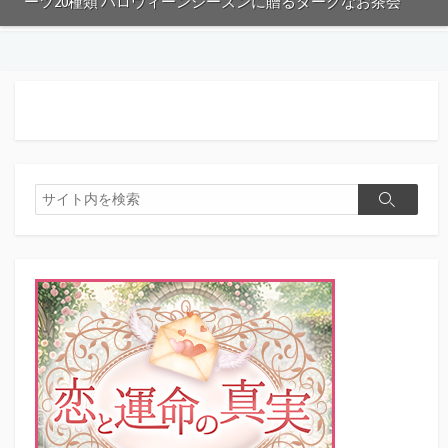
ーツ20種類 ハロウィーンシーズンに贈るダークなお茶会
検
検
索
索