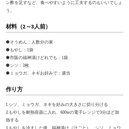
ン酢を足すなど、食べやすいように工夫するのもいいでしょ
う。
材料（2～3人前）
●そうめん：人数分の束
●もやし：1袋
●市販の福神漬けどれでも：1袋
●シソ：3枚
●ミョウガ、ネギお好みで：適当
作り方
1.シソ、ミョウガ、ネギを好みの大きさに切り分ける
2.もやしを耐熱容器に入れ、600wの電子レンジで3分ほど加
熱する
3.もやしを冷ました後、福神漬け（汁ごと）、シソ、ミョウ