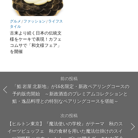
グルメ
/
ファッション
/
ライフス
タイル
古来より続く日本の伝統文
様をケーキで表現！カフェ
コムサで「和文様フェア」
を開催
前の投稿
「鮨 岩屋 北新地」が16名限定・新政ペアリングコースの
予約販売開始 ～新政酒造のプレミアムコレクションと
鮨・逸品料理との特別なペアリングコースを堪能～
次の投稿
【ヒルトン東京】『魔法使いの学校』がテーマ 秋のス
イーツビュッフェ 秋の食材を用いた魔法仕掛けのスイ