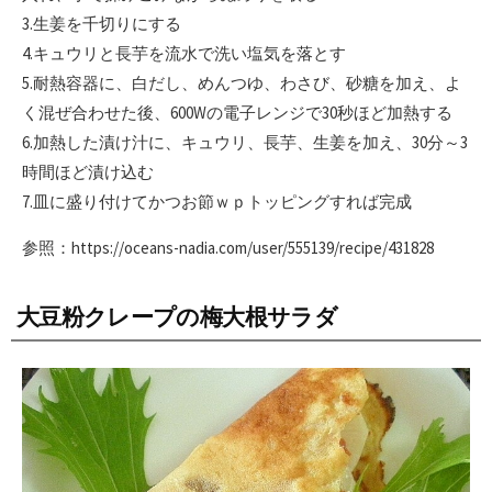
3.生姜を千切りにする
4.キュウリと長芋を流水で洗い塩気を落とす
5.耐熱容器に、白だし、めんつゆ、わさび、砂糖を加え、よ
く混ぜ合わせた後、600Wの電子レンジで30秒ほど加熱する
6.加熱した漬け汁に、キュウリ、長芋、生姜を加え、30分～3
時間ほど漬け込む
7.皿に盛り付けてかつお節ｗｐトッピングすれば完成
参照：https://oceans-nadia.com/user/555139/recipe/431828
大豆粉クレープの梅大根サラダ