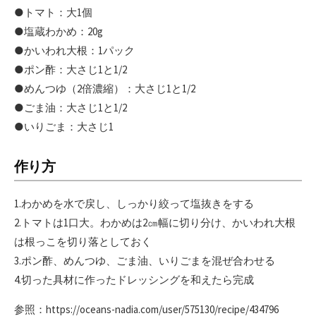
●トマト：大1個
●塩蔵わかめ：20g
●かいわれ大根：1パック
●ポン酢：大さじ1と1/2
●めんつゆ（2倍濃縮）：大さじ1と1/2
●ごま油：大さじ1と1/2
●いりごま：大さじ1
作り方
1.わかめを水で戻し、しっかり絞って塩抜きをする
2.トマトは1口大。わかめは2㎝幅に切り分け、かいわれ大根
は根っこを切り落としておく
3.ポン酢、めんつゆ、ごま油、いりごまを混ぜ合わせる
4.切った具材に作ったドレッシングを和えたら完成
参照：https://oceans-nadia.com/user/575130/recipe/434796