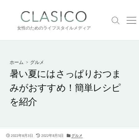
コ
ン
テ
検
メ
ン
女性のためのライフスタイルメディア
索
ニ
ツ
切
ュ
り
ー
へ
替
ス
え
キ
ホーム
>
グルメ
ッ
暑い夏にはさっぱりおつま
プ
みがおすすめ！簡単レシピ
を紹介
公
最
カ
2022年8月3日
2022年8月5日
グルメ