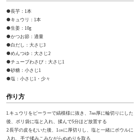
●長芋：1本
●キュウリ：1本
●生姜：10g
●かつお節：適量
●白だし：大さじ3
●めんつゆ：大さじ2
●チューブわさび：大さじ1
●砂糖：小さじ1
●塩：小さじ1・少々
作り方
1.キュウリをピーラーで縞模様に抜き、7㎜厚に輪切りにした
後、ポリ袋に塩と入れ、揉んで5分ほど放置する
2.長芋の皮をむいた後、1㎝に厚切りし、塩と一緒にボウルに
入れ、手で揉みこみながらぬめりを取る