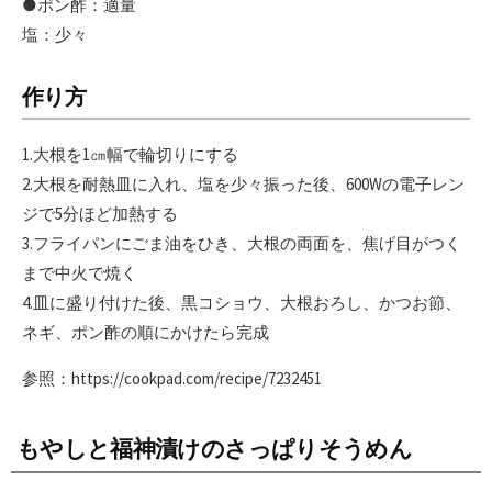
●ポン酢：適量
塩：少々
作り方
1.大根を1㎝幅で輪切りにする
2.大根を耐熱皿に入れ、塩を少々振った後、600Wの電子レン
ジで5分ほど加熱する
3.フライパンにごま油をひき、大根の両面を、焦げ目がつく
まで中火で焼く
4.皿に盛り付けた後、黒コショウ、大根おろし、かつお節、
ネギ、ポン酢の順にかけたら完成
参照：https://cookpad.com/recipe/7232451
もやしと福神漬けのさっぱりそうめん