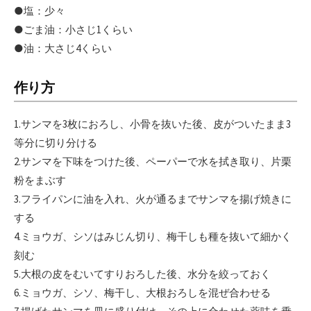
●塩：少々
●ごま油：小さじ1くらい
●油：大さじ4くらい
作り方
1.サンマを3枚におろし、小骨を抜いた後、皮がついたまま3
等分に切り分ける
2.サンマを下味をつけた後、ペーパーで水を拭き取り、片栗
粉をまぶす
3.フライパンに油を入れ、火が通るまでサンマを揚げ焼きに
する
4.ミョウガ、シソはみじん切り、梅干しも種を抜いて細かく
刻む
5.大根の皮をむいてすりおろした後、水分を絞っておく
6.ミョウガ、シソ、梅干し、大根おろしを混ぜ合わせる