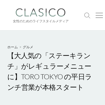
コ
ン
テ
検
メ
ン
女性のためのライフスタイルメディア
索
ニ
ツ
切
ュ
り
ー
へ
替
ス
え
キ
ホーム
>
グルメ
ッ
【大人気の「ステーキラン
プ
チ」がレギュラーメニュー
に】TORO TOKYO の平日ラ
ンチ営業が本格スタート