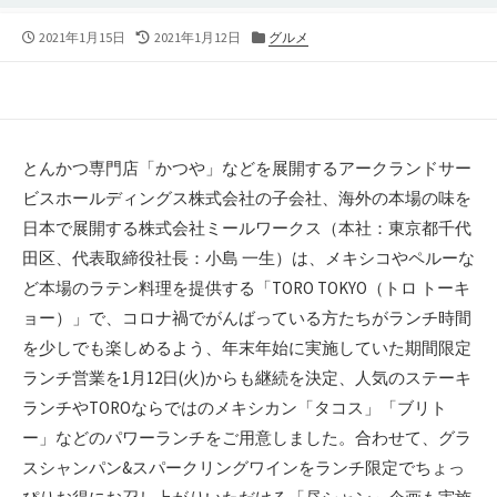
公
2021年1月15日
最
2021年1月12日
カ
グルメ
開
終
テ
日
更
ゴ
新
リ
日
ー
とんかつ専門店「かつや」などを展開するアークランドサー
ビスホールディングス株式会社の子会社、海外の本場の味を
日本で展開する株式会社ミールワークス（本社：東京都千代
田区、代表取締役社長：小島 一生）は、メキシコやペルーな
ど本場のラテン料理を提供する「TORO TOKYO（トロ トーキ
ョー）」で、コロナ禍でがんばっている方たちがランチ時間
を少しでも楽しめるよう、年末年始に実施していた期間限定
ランチ営業を1月12日(火)からも継続を決定、人気のステーキ
ランチやTOROならではのメキシカン「タコス」「ブリト
ー」などのパワーランチをご用意しました。合わせて、グラ
スシャンパン&スパークリングワインをランチ限定でちょっ