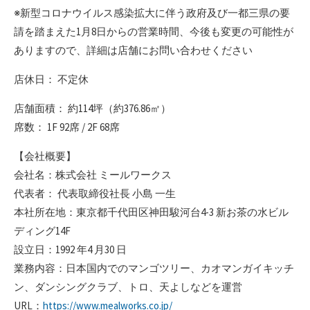
※新型コロナウイルス感染拡大に伴う政府及び一都三県の要
請を踏まえた1月8日からの営業時間、今後も変更の可能性が
ありますので、詳細は店舗にお問い合わせください
店休日： 不定休
店舗面積： 約114坪（約376.86㎡）
席数： 1F 92席 / 2F 68席
【会社概要】
会社名：株式会社 ミールワークス
代表者： 代表取締役社長 小島 一生
本社所在地：東京都千代田区神田駿河台4-3 新お茶の水ビル
ディング14F
設立日：1992 年4 月30 日
業務内容：日本国内でのマンゴツリー、カオマンガイキッチ
ン、ダンシングクラブ、トロ、天よしなどを運営
URL：
https://www.mealworks.co.jp/