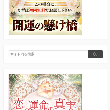
検
検
索
索