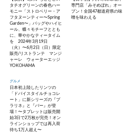
タチオグリーンの春色ハー
専門店「みそめぼれ」オー
モニー「ストロベリー・ア
プン！全国47都道府県の味
フタヌーンティー〜Spring
噌を味わえる
Garden〜」バッグやハイヒ
ール、蝶々モチーフととも
に、華やかなティータイム
を 2024年3月19日
（火）〜6月2日（日）限定
販売/リストランテ マンジ
ャーレ ウォーターエッジ
YOKOHAMA
グルメ
日本初上陸したリンツの
「ドバイスタイルチョコレ
ート」に新シリーズの『プ
ラリネ』と『バー』が登
場！〜タブレットは販売開
始3日で2万枚が完売！オン
ラインショップでは再入荷
待ち1万人超え〜