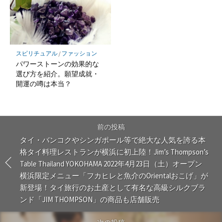
スピリチュアル
/
ファッション
パワーストーンの効果的な
選び方を紹介。願望成就・
開運の噂は本当？
前の投稿
タイ・バンコクやシンガポール等で絶大な人気を誇る本
格タイ料理レストランが横浜に初上陸！Jim’s Thompson’s
Table Thailand YOKOHAMA 2022年4月23日（土）オープン
横浜限定メニュー「フカヒレと魚介のOrientalおこげ」が
新登場！タイ旅行のお土産として有名な高級シルクブラ
ンド「JIM THOMPSON」の商品も店舗販売