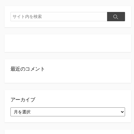
検
検
索
索
最近のコメント
アーカイブ
ア
ー
カ
イ
ブ