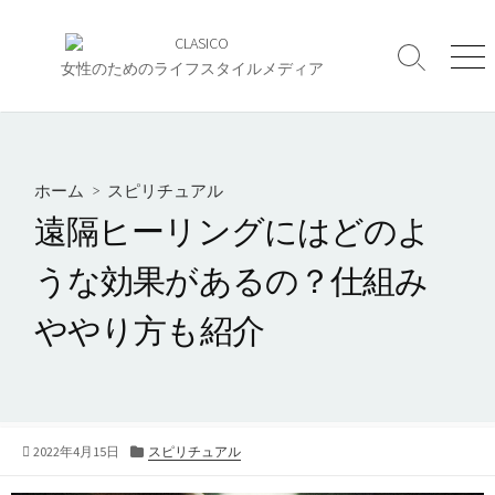
コ
ン
検
メ
テ
女性のためのライフスタイルメディア
索
ニ
ン
切
ュ
ツ
り
ー
へ
替
え
ス
ホーム
>
スピリチュアル
キ
遠隔ヒーリングにはどのよ
ッ
プ
うな効果があるの？仕組み
ややり方も紹介
公
2022年4月15日
カ
スピリチュアル
開
テ
日
ゴ